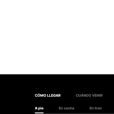
CÓMO LLEGAR
CUÁNDO VENIR
A pie
En coche
En tren
.