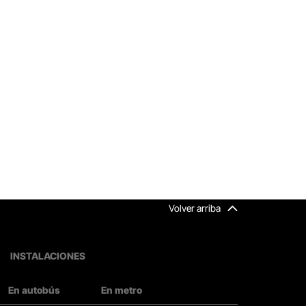
Volver arriba
INSTALACIONES
En autobús
En metro