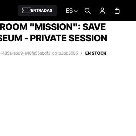
ES
ENTRADAS
ROOM "MISSION": SAVE
EUM - PRIVATE SESSION
c4-485a-abd9-e48fe55ebdf3_op1b3bb3085
EN STOCK