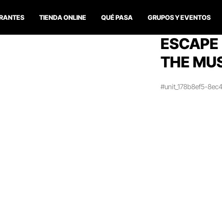
RANTES
TIENDA ONLINE
QUÉ PASA
GRUPOS Y EVENTOS
ESCAPE 
THE MUS
#unit_178b8ef5-8e