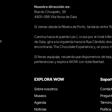
Nuestra dirección es:
Rua do Choupelo, 39
4400-088 Vila Nova de Gaia
Si vienes desde la Ribeira de Porto, tardarás entre 
Camina hacia el puente Luís I, cruza por el nivel infer
go
de Gaia, gira a la izquierda hacia la Rua Cândido dos
encontrarás The Chocolate Experience y, un poco más 
Si llevas equipaje, recuerda que disponemos de taqui
pertenencias y explora WOW con total libertad.
EXPLORA WOW
Sopor
Sobre nosotros
Contác
Museos
Pregunt
Agenda
Término
Noticias
Política