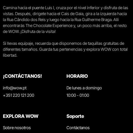
Camina hacia el puente Luís I, cruza por el nivel inferior y disfruta de las
vistas. Después, dirígete hacia el Cais de Gaia, gira a la izquierda hacia
la Rua Cândido dos Reis y luego hacia la Rua Guilherme Braga. Allí
encontrarás The Chocolate Experience y, un poco más arriba, el resto
de WOW. ¡Disfruta de la visita!
Si llevas equipaje, recuerda que disponemos de taquillas gratuitas de
diferentes tamaños. Guarda tus pertenencias y explora WOW con total
libertad.
¡CONTÁCTANOS!
HORARIO
info@wow.pt
De lunes a domingo
+351 220 121 200
10:00 - 01:00
EXPLORA WOW
Soporte
Sobre nosotros
Contáctanos