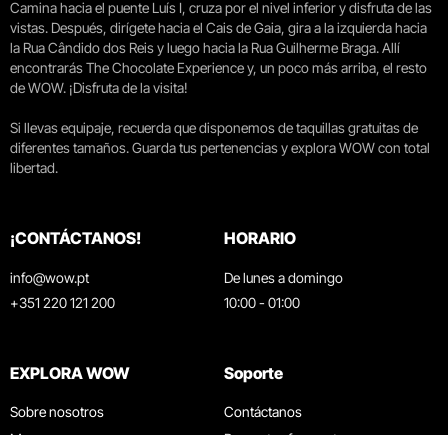
Camina hacia el puente Luís I, cruza por el nivel inferior y disfruta de las
vistas. Después, dirígete hacia el Cais de Gaia, gira a la izquierda hacia
la Rua Cândido dos Reis y luego hacia la Rua Guilherme Braga. Allí
encontrarás The Chocolate Experience y, un poco más arriba, el resto
de WOW. ¡Disfruta de la visita!
Si llevas equipaje, recuerda que disponemos de taquillas gratuitas de
diferentes tamaños. Guarda tus pertenencias y explora WOW con total
libertad.
¡CONTÁCTANOS!
HORARIO
info@wow.pt
De lunes a domingo
+351 220 121 200
10:00 - 01:00
EXPLORA WOW
Soporte
Sobre nosotros
Contáctanos
Museos
Preguntas frecuentes