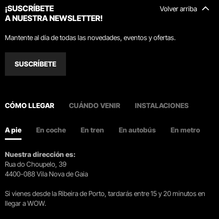
¡SUSCRÍBETE
Volver arriba
A NUESTRA NEWSLETTER!
Mantente al día de todas las novedades, eventos y ofertas.
SUSCRÍBETE
CÓMO LLEGAR
CUÁNDO VENIR
INSTALACIONES
A pie
En coche
En tren
En autobús
En metro
Nuestra dirección es:
Rua do Choupelo, 39
4400-088 Vila Nova de Gaia
Si vienes desde la Ribeira de Porto, tardarás entre 15 y 20 minutos en
llegar a WOW.