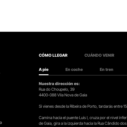
CÓMO LLEGAR
CUÁNDO VENIR
A pie
En coche
En tren
.
Nuestra dirección es:
Rua do Choupelo, 39
4400-088 Vila Nova de Gaia
Si vienes desde la Ribeira de Porto, tardarás entre 
Camina hacia el puente Luís I, cruza por el nivel infer
go
de Gaia, gira a la izquierda hacia la Rua Cândido dos