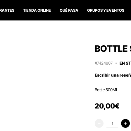
RANTES
TIENDA ONLINE
QUÉ PASA
GRUPOS Y EVENTOS
BOTTLE
#7424807
EN S
Escribir una rese
Bottle 500ML
20
,
00
€