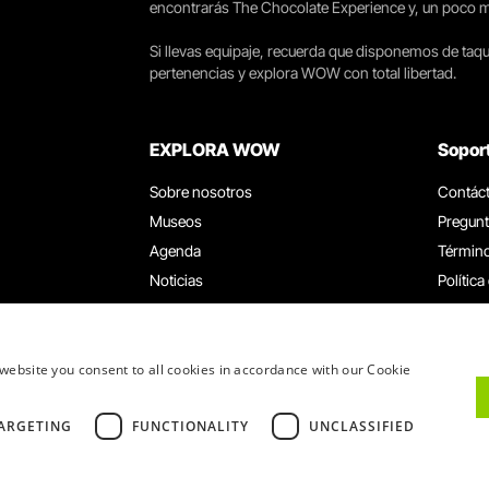
encontrarás The Chocolate Experience y, un poco más 
Si llevas equipaje, recuerda que disponemos de taqui
pertenencias y explora WOW con total libertad.
EXPLORA WOW
Sopor
Sobre nosotros
Contác
Museos
Pregunt
Agenda
Término
Noticias
Política
Restaurantes
Trabaja
Tarjeta WOW
Canal d
Grupos y eventos
Libro d
website you consent to all cookies in accordance with our Cookie
Servicio educativo
ARGETING
FUNCTIONALITY
UNCLASSIFIED