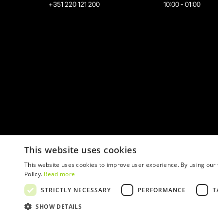
+351 220 121 200
10:00 - 01:00
This website uses cookies
This website uses cookies to improve user experience. By using our 
Policy.
Read more
STRICTLY NECESSARY
PERFORMANCE
T
© 2026 WOW
SHOW DETAILS