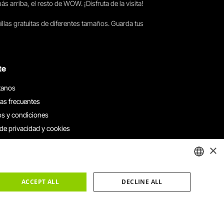
arriba, el resto de WOW. ¡Disfruta de la visita!
llas gratuitas de diferentes tamaños. Guarda tus
te
tanos
as frecuentes
s y condiciones
 de privacidad y cookies
 con nosotros
×
e denuncias
e reclamaciones
ENGLISH
ACCEPT ALL
DECLINE ALL
PORTUGUESE