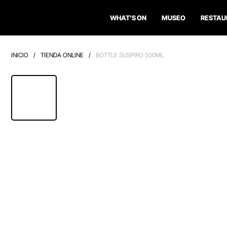
WHAT'S ON
MUSEO
RESTAU
INICIO
/
TIENDA ONLINE
/
BOTTLE SUSPIRO 500ML