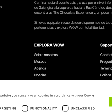
Camina hacia el puente Luís I, cruza por el nivel infer
go
de Gaia, gira a la izquierda hacia la Rua Cândido dos
encontrarás The Chocolate Experience y, un poco más 
Si llevas equipaje, recuerda que disponemos de taqui
pertenencias y explora WOW con total libertad.
EXPLORA WOW
Sopor
Sobre nosotros
Contác
Museos
Pregunt
Agenda
Término
Noticias
Política
Restaurantes
Trabaja
Tarjeta WOW
Canal d
Grupos y eventos
Libro d
website you consent to all cookies in accordance with our Cookie
Servicio educativo
ARGETING
FUNCTIONALITY
UNCLASSIFIED