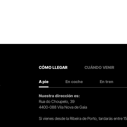
CÓMO LLEGAR
CUÁNDO VENIR
A pie
En coche
En tren
.
Nuestra dirección es:
Rua do Choupelo, 39
4400-088 Vila Nova de Gaia
Si vienes desde la Ribeira de Porto, tardarás entre 