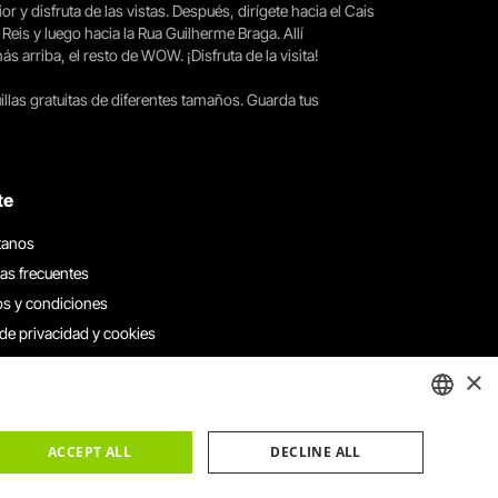
ior y disfruta de las vistas. Después, dirígete hacia el Cais
 Reis y luego hacia la Rua Guilherme Braga. Allí
arriba, el resto de WOW. ¡Disfruta de la visita!
llas gratuitas de diferentes tamaños. Guarda tus
te
tanos
as frecuentes
s y condiciones
 de privacidad y cookies
 con nosotros
×
e denuncias
e reclamaciones
ENGLISH
ACCEPT ALL
DECLINE ALL
PORTUGUESE