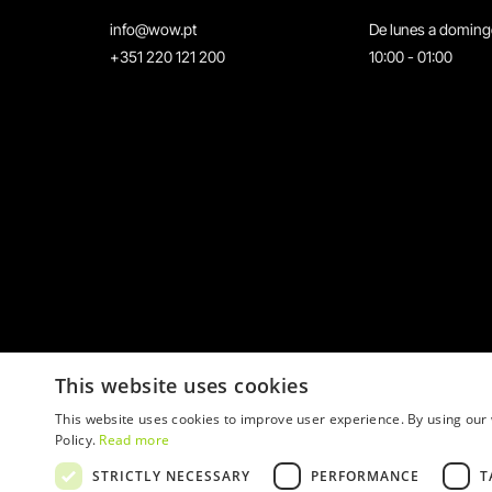
info@wow.pt
De lunes a domin
+351 220 121 200
10:00 - 01:00
This website uses cookies
This website uses cookies to improve user experience. By using our 
Policy.
Read more
STRICTLY NECESSARY
PERFORMANCE
T