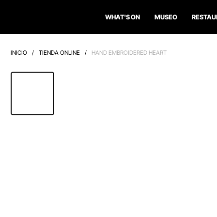
WHAT'S ON
MUSEO
RESTAU
INICIO
/
TIENDA ONLINE
/
HAND EMBROIDERED HEART