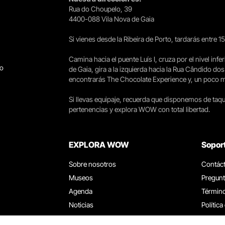
Rua do Choupelo, 39
4400-088 Vila Nova de Gaia
Si vienes desde la Ribeira de Porto, tardarás entre 
Camina hacia el puente Luís I, cruza por el nivel infer
go
de Gaia, gira a la izquierda hacia la Rua Cândido dos
encontrarás The Chocolate Experience y, un poco más 
Si llevas equipaje, recuerda que disponemos de taqui
pertenencias y explora WOW con total libertad.
EXPLORA WOW
Sopor
Sobre nosotros
Contác
Museos
Pregunt
Agenda
Término
Noticias
Política
Restaurantes
Trabaja