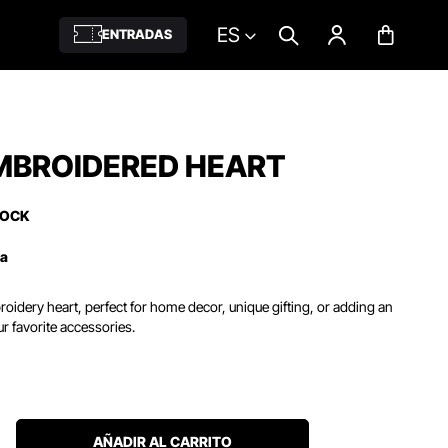
ES
ENTRADAS
MBROIDERED HEART
TOCK
ña
oidery heart, perfect for home decor, unique gifting, or adding an
ur favorite accessories.
AÑADIR AL CARRITO