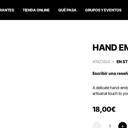
RANTES
TIENDA ONLINE
QUÉ PASA
GRUPOS Y EVENTOS
HAND E
#7427454
EN S
Escribir una rese
A delicate hand-embr
artisanal touch to yo
18
,
00
€