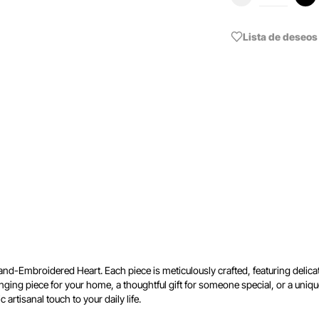
Lista de deseos
-Embroidered Heart. Each piece is meticulously crafted, featuring delicate
anging piece for your home, a thoughtful gift for someone special, or a uniq
artisanal touch to your daily life.