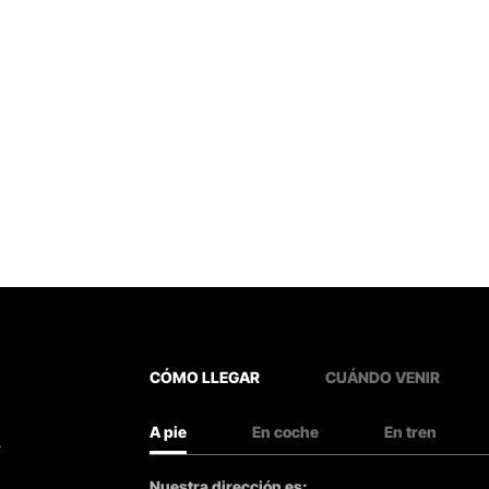
CÓMO LLEGAR
CUÁNDO VENIR
A pie
En coche
En tren
.
Nuestra dirección es: