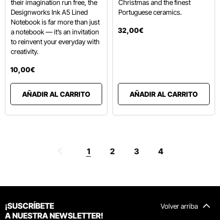
their imagination run free, the
Christmas and the finest
Designworks Ink A5 Lined
Portuguese ceramics.
Notebook is far more than just
32
,
00
€
a notebook — it’s an invitation
to reinvent your everyday with
creativity.
10
,
00
€
AÑADIR AL CARRITO
AÑADIR AL CARRITO
1
2
3
4
¡SUSCRÍBETE
Volver arriba
A NUESTRA NEWSLETTER!