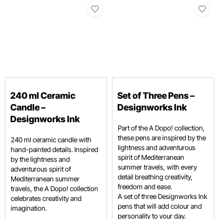
240 ml Ceramic
Set of Three Pens –
Candle –
Designworks Ink
Designworks Ink
Part of the A Dopo! collection,
these pens are inspired by the
240 ml ceramic candle with
lightness and adventurous
hand-painted details. Inspired
spirit of Mediterranean
by the lightness and
summer travels, with every
adventurous spirit of
detail breathing creativity,
Mediterranean summer
freedom and ease.
travels, the A Dopo! collection
A set of three Designworks Ink
celebrates creativity and
pens that will add colour and
imagination.
personality to your day.