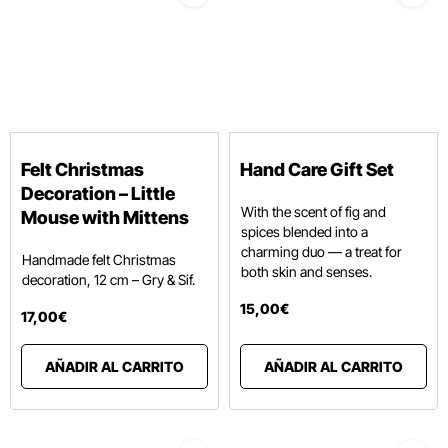
Felt Christmas
Hand Care Gift Set
Decoration – Little
With the scent of fig and
Mouse with Mittens
spices blended into a
charming duo — a treat for
Handmade felt Christmas
both skin and senses.
decoration, 12 cm – Gry & Sif.
15
,
00
€
17
,
00
€
AÑADIR AL CARRITO
AÑADIR AL CARRITO