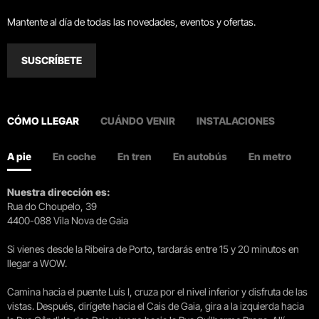
Mantente al día de todas las novedades, eventos y ofertas.
SUSCRÍBETE
CÓMO LLEGAR
CUÁNDO VENIR
INSTALACIONES
A pie
En coche
En tren
En autobús
En metro
Nuestra dirección es:
Rua do Choupelo, 39
4400-088 Vila Nova de Gaia
Si vienes desde la Ribeira de Porto, tardarás entre 15 y 20 minutos en
llegar a WOW.
Camina hacia el puente Luís I, cruza por el nivel inferior y disfruta de las
vistas. Después, dirígete hacia el Cais de Gaia, gira a la izquierda hacia