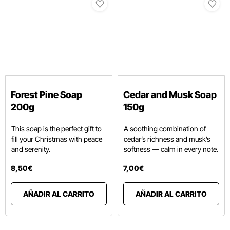
Forest Pine Soap
Cedar and Musk Soap
200g
150g
This soap is the perfect gift to
A soothing combination of
fill your Christmas with peace
cedar’s richness and musk’s
and serenity.
softness — calm in every note.
8
,
50
€
7
,
00
€
AÑADIR AL CARRITO
AÑADIR AL CARRITO