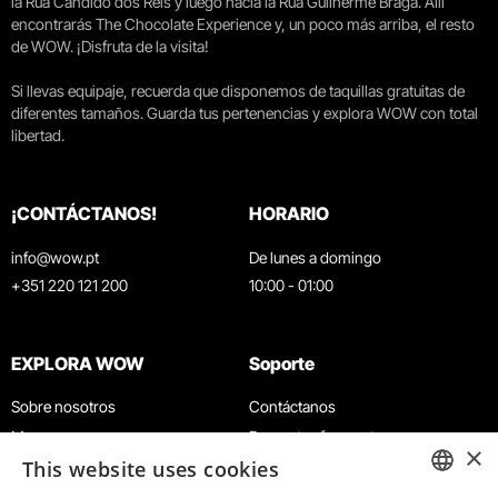
la Rua Cândido dos Reis y luego hacia la Rua Guilherme Braga. Allí
encontrarás The Chocolate Experience y, un poco más arriba, el resto
de WOW. ¡Disfruta de la visita!
Si llevas equipaje, recuerda que disponemos de taquillas gratuitas de
diferentes tamaños. Guarda tus pertenencias y explora WOW con total
libertad.
¡CONTÁCTANOS!
HORARIO
info@wow.pt
De lunes a domingo
+351 220 121 200
10:00 - 01:00
EXPLORA WOW
Soporte
Sobre nosotros
Contáctanos
Museos
Preguntas frecuentes
×
This website uses cookies
Agenda
Términos y condiciones
Noticias
Política de privacidad y cookies