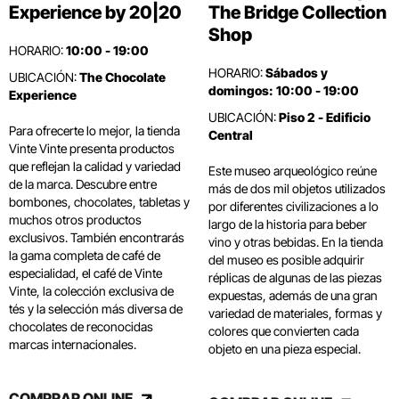
Experience by 20|20
The Bridge Collection
Shop
HORARIO:
10:00 - 19:00
HORARIO:
Sábados y
UBICACIÓN:
The Chocolate
domingos: 10:00 - 19:00
Experience
UBICACIÓN:
Piso 2 - Edificio
Para ofrecerte lo mejor, la tienda
Central
Vinte Vinte presenta productos
que reflejan la calidad y variedad
Este museo arqueológico reúne
de la marca. Descubre entre
más de dos mil objetos utilizados
bombones, chocolates, tabletas y
por diferentes civilizaciones a lo
muchos otros productos
largo de la historia para beber
exclusivos. También encontrarás
vino y otras bebidas. En la tienda
la gama completa de café de
del museo es posible adquirir
especialidad, el café de Vinte
réplicas de algunas de las piezas
Vinte, la colección exclusiva de
expuestas, además de una gran
tés y la selección más diversa de
variedad de materiales, formas y
chocolates de reconocidas
colores que convierten cada
marcas internacionales.
objeto en una pieza especial.
COMPRAR ONLINE