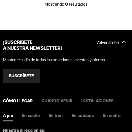
Mostrando
0
resultados
¡SUSCRÍBETE
Volver arriba
A NUESTRA NEWSLETTER!
Mantente al día de todas las novedades, eventos y ofertas.
SUSCRÍBETE
CÓMO LLEGAR
CUÁNDO VENIR
INSTALACIONES
A pie
En coche
En tren
En autobús
En metro
Nuestra dirección es: