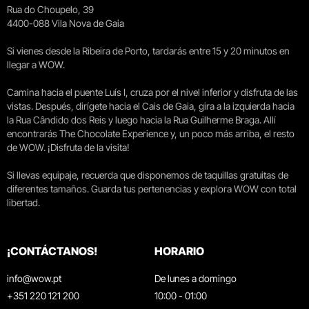
Rua do Choupelo, 39
4400-088 Vila Nova de Gaia
Si vienes desde la Ribeira de Porto, tardarás entre 15 y 20 minutos en
llegar a WOW.
Camina hacia el puente Luís I, cruza por el nivel inferior y disfruta de las
vistas. Después, dirígete hacia el Cais de Gaia, gira a la izquierda hacia
la Rua Cândido dos Reis y luego hacia la Rua Guilherme Braga. Allí
encontrarás The Chocolate Experience y, un poco más arriba, el resto
de WOW. ¡Disfruta de la visita!
Si llevas equipaje, recuerda que disponemos de taquillas gratuitas de
diferentes tamaños. Guarda tus pertenencias y explora WOW con total
libertad.
¡CONTÁCTANOS!
HORARIO
info@wow.pt
De lunes a domingo
+351 220 121 200
10:00 - 01:00