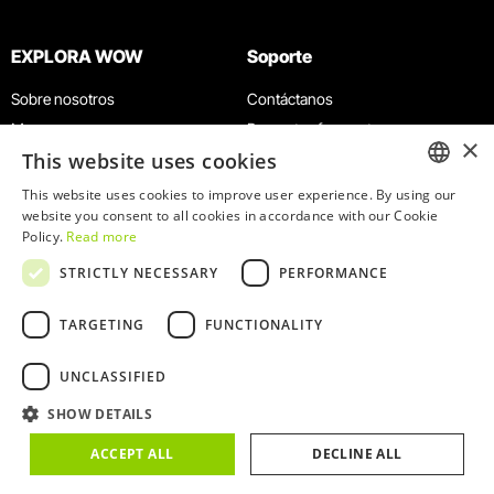
EXPLORA WOW
Soporte
Sobre nosotros
Contáctanos
Museos
Preguntas frecuentes
×
This website uses cookies
Agenda
Términos y condiciones
Noticias
Política de privacidad y cookies
This website uses cookies to improve user experience. By using our
ENGLISH
website you consent to all cookies in accordance with our Cookie
Restaurantes
Trabaja con nosotros
Policy.
Read more
Tarjeta WOW
Canal de denuncias
PORTUGUESE
STRICTLY NECESSARY
PERFORMANCE
Grupos y eventos
Libro de reclamaciones
Servicio educativo
TARGETING
FUNCTIONALITY
UNCLASSIFIED
SHOW DETAILS
© 2026
WOW
ACCEPT ALL
DECLINE ALL