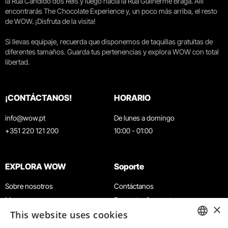
la Rua Cândido dos Reis y luego hacia la Rua Guilherme Braga. Allí
encontrarás The Chocolate Experience y, un poco más arriba, el resto
de WOW. ¡Disfruta de la visita!
Si llevas equipaje, recuerda que disponemos de taquillas gratuitas de
diferentes tamaños. Guarda tus pertenencias y explora WOW con total
libertad.
¡CONTÁCTANOS!
HORARIO
info@wow.pt
De lunes a domingo
+351 220 121 200
10:00 - 01:00
EXPLORA WOW
Soporte
Sobre nosotros
Contáctanos
Museos
Preguntas frecuentes
×
This website uses cookies
Agenda
Términos y condiciones
Noticias
Política de privacidad y cookies