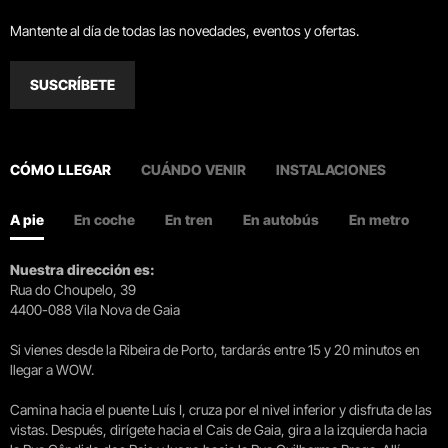
Mantente al día de todas las novedades, eventos y ofertas.
SUSCRÍBETE
CÓMO LLEGAR
CUÁNDO VENIR
INSTALACIONES
A pie
En coche
En tren
En autobús
En metro
Nuestra dirección es:
Rua do Choupelo, 39
4400-088 Vila Nova de Gaia
Si vienes desde la Ribeira de Porto, tardarás entre 15 y 20 minutos en
llegar a WOW.
Camina hacia el puente Luís I, cruza por el nivel inferior y disfruta de las
vistas. Después, dirígete hacia el Cais de Gaia, gira a la izquierda hacia