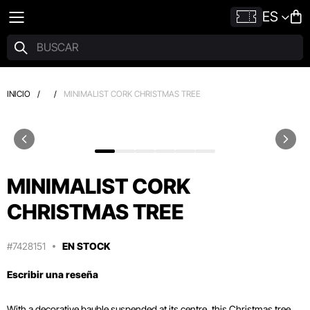
ES
INICIO
/
/
MINIMALIST CORK CHRISTMAS TREE
MINIMALIST CORK
CHRISTMAS TREE
#7428151
EN STOCK
Escribir una reseña
With a decorative bauble suspended at its centre, this Christmas tree