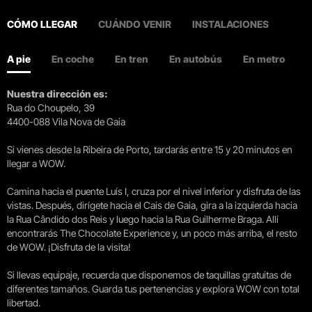
CÓMO LLEGAR
CUÁNDO VENIR
INSTALACIONES
A pie
En coche
En tren
En autobús
En metro
Nuestra dirección es:
Rua do Choupelo, 39
4400-088 Vila Nova de Gaia
Si vienes desde la Ribeira de Porto, tardarás entre 15 y 20 minutos en
llegar a WOW.
Camina hacia el puente Luís I, cruza por el nivel inferior y disfruta de las
vistas. Después, dirígete hacia el Cais de Gaia, gira a la izquierda hacia
la Rua Cândido dos Reis y luego hacia la Rua Guilherme Braga. Allí
encontrarás The Chocolate Experience y, un poco más arriba, el resto
de WOW. ¡Disfruta de la visita!
Si llevas equipaje, recuerda que disponemos de taquillas gratuitas de
diferentes tamaños. Guarda tus pertenencias y explora WOW con total
libertad.