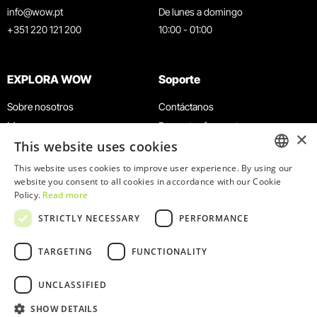
info@wow.pt
De lunes a domingo
+351 220 121 200
10:00 - 01:00
EXPLORA WOW
Soporte
Sobre nosotros
Contáctanos
Museos
Preguntas frecuentes
×
This website uses cookies
Agenda
Términos y condiciones
Noticias
Política de privacidad y cookies
This website uses cookies to improve user experience. By using our
ENGLISH
website you consent to all cookies in accordance with our Cookie
Restaurantes
Trabaja con nosotros
Policy.
Read more
Tarjeta WOW
Canal de denuncias
PORTUGUESE
STRICTLY NECESSARY
PERFORMANCE
Grupos y eventos
Libro de reclamaciones
Servicio educativo
TARGETING
FUNCTIONALITY
UNCLASSIFIED
SHOW DETAILS
© 2026