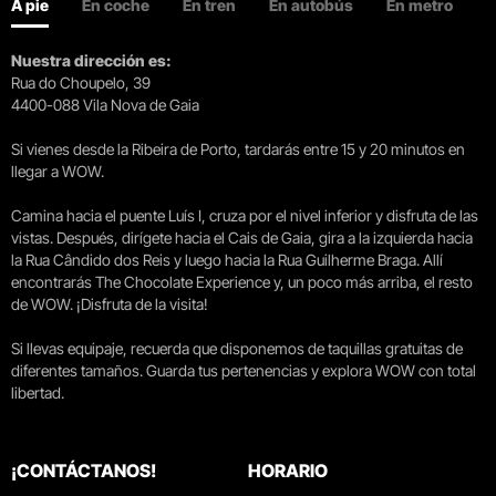
A pie
En coche
En tren
En autobús
En metro
Nuestra dirección es:
Rua do Choupelo, 39
4400-088 Vila Nova de Gaia
Si vienes desde la Ribeira de Porto, tardarás entre 15 y 20 minutos en
llegar a WOW.
Camina hacia el puente Luís I, cruza por el nivel inferior y disfruta de las
vistas. Después, dirígete hacia el Cais de Gaia, gira a la izquierda hacia
la Rua Cândido dos Reis y luego hacia la Rua Guilherme Braga. Allí
encontrarás The Chocolate Experience y, un poco más arriba, el resto
de WOW. ¡Disfruta de la visita!
Si llevas equipaje, recuerda que disponemos de taquillas gratuitas de
diferentes tamaños. Guarda tus pertenencias y explora WOW con total
libertad.
¡CONTÁCTANOS!
HORARIO