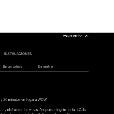
Volver arriba
INSTALACIONES
En autobús
En metro
15 y 20 minutos en llegar a WOW.
ior y disfruta de las vistas. Después, dirígete hacia el Cais