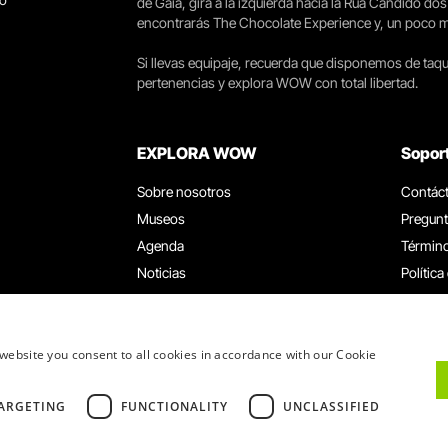
de Gaia, gira a la izquierda hacia la Rua Cândido dos
encontrarás The Chocolate Experience y, un poco más 
Si llevas equipaje, recuerda que disponemos de taqui
pertenencias y explora WOW con total libertad.
EXPLORA WOW
Sopor
Sobre nosotros
Contác
Museos
Pregunt
Agenda
Término
Noticias
Política
Restaurantes
Trabaja
Tarjeta WOW
Canal d
Grupos y eventos
Libro d
website you consent to all cookies in accordance with our Cookie
Servicio educativo
ARGETING
FUNCTIONALITY
UNCLASSIFIED