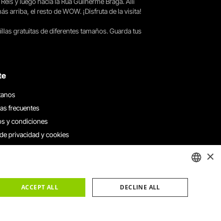
 Reis y luego hacia la Rua Guilherme Braga. Allí
arriba, el resto de WOW. ¡Disfruta de la visita!
llas gratuitas de diferentes tamaños. Guarda tus
te
tanos
as frecuentes
s y condiciones
 de privacidad y cookies
 con nosotros
×
e denuncias
e reclamaciones
ENGLISH
ACCEPT ALL
DECLINE ALL
PORTUGUESE