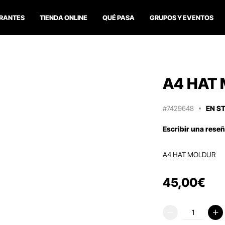
RANTES
TIENDA ONLINE
QUÉ PASA
GRUPOS Y EVENTOS
A4 HAT
#7429648
EN S
Escribir una rese
A4 HAT MOLDUR
45
,
00
€