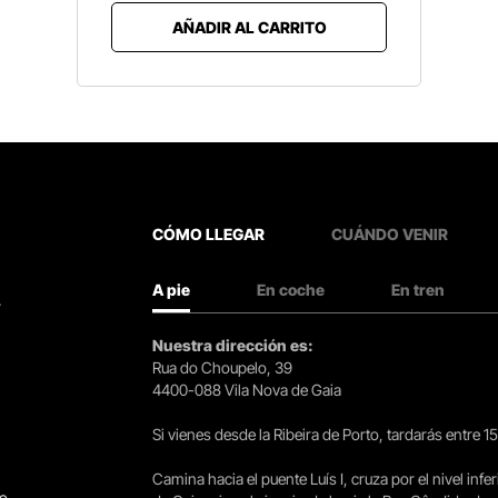
AÑADIR AL CARRITO
CÓMO LLEGAR
CUÁNDO VENIR
A pie
En coche
En tren
.
Nuestra dirección es:
Rua do Choupelo, 39
4400-088 Vila Nova de Gaia
Si vienes desde la Ribeira de Porto, tardarás entre 
Camina hacia el puente Luís I, cruza por el nivel infer
go