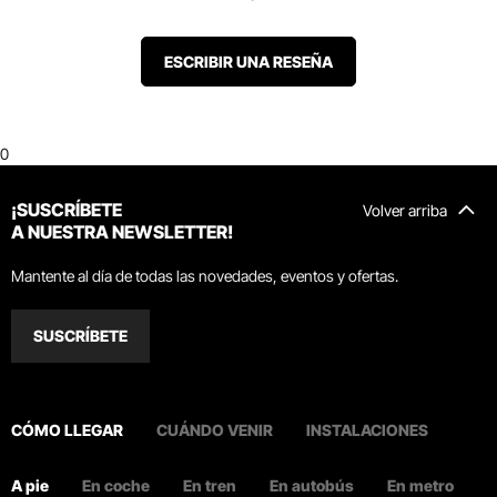
ESCRIBIR UNA RESEÑA
0
¡SUSCRÍBETE
Volver arriba
A NUESTRA NEWSLETTER!
Mantente al día de todas las novedades, eventos y ofertas.
SUSCRÍBETE
CÓMO LLEGAR
CUÁNDO VENIR
INSTALACIONES
A pie
En coche
En tren
En autobús
En metro