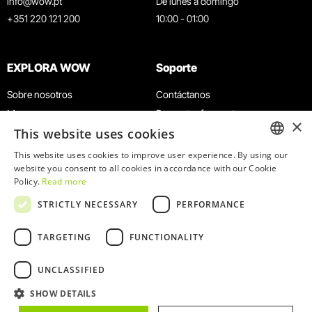
info@wow.pt
De lunes a domingo
+351 220 121 200
10:00 - 01:00
EXPLORA WOW
Soporte
Sobre nosotros
Contáctanos
Museos
Preguntas frecuentes
×
This website uses cookies
Agenda
Términos y condiciones
Noticias
Política de privacidad y cookies
This website uses cookies to improve user experience. By using our
ENGLISH
website you consent to all cookies in accordance with our Cookie
Restaurantes
Trabaja con nosotros
Policy.
Read more
Tarjeta WOW
Canal de denuncias
PORTUGUESE
STRICTLY NECESSARY
PERFORMANCE
Grupos y eventos
Libro de reclamaciones
Servicio educativo
TARGETING
FUNCTIONALITY
UNCLASSIFIED
SHOW DETAILS
© 2026
WOW