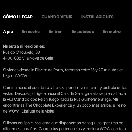
CÓMO LLEGAR
CUÁNDO VENIR
INSTALACIONES
A pie
En coche
En tren
En autobús
En metro
Nuestra dirección es:
Rua do Choupelo, 39
4400-088 Vila Nova de Gaia
Si vienes desde la Ribeira de Porto, tardarás entre 15 y 20 minutos en
llegar a WOW.
Camina hacia el puente Luís I, cruza por el nivel inferior y disfruta de las
vistas. Después, dirígete hacia el Cais de Gaia, gira a la izquierda hacia
la Rua Cândido dos Reis y luego hacia la Rua Guilherme Braga. Allí
encontrarás The Chocolate Experience y, un poco más arriba, el resto
de WOW. ¡Disfruta de la visita!
Si llevas equipaje, recuerda que disponemos de taquillas gratuitas de
diferentes tamaños. Guarda tus pertenencias y explora WOW con total