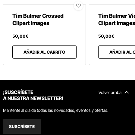
Tim Bulmer Crossed
Tim Bulmer Vi
Clipart Images
Clipart Image
50
,
00
€
50
,
00
€
AÑADIR AL CARRITO
AÑADIR AL 
¡SUSCRÍBETE
Volver arriba
A NUESTRA NEWSLETTER!
Mantente al día de todas las novedades, eventos y ofertas.
SUSCRÍBETE