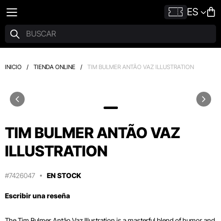
ES
INICIO
/
TIENDA ONLINE
/
TIM BULMER ANTÃO VAZ ILLUSTRATION
TIM BULMER ANTÃO VAZ
ILLUSTRATION
#7426047
EN STOCK
Escribir una reseña
The Tim Bulmer Antão Vaz Illustration is a masterful blend of humor and