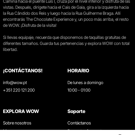
Camina hacia el puente Luís I, cruza por el nivel inferior y disfruta de las
vistas. Después, dirígete hacia el Cais de Gaia, gira a la izquierda hacia
la Rua Cândido dos Reis y luego hacia la Rua Guilherme Braga. Allí
encontrarás The Chocolate Experience y, un poco más arriba, el resto
de WOW. ¡Disfruta de la visita!
Si llevas equipaje, recuerda que disponemos de taquillas gratuitas de
diferentes tamaños. Guarda tus pertenencias y explora WOW con total
libertad.
¡CONTÁCTANOS!
HORARIO
info@wow.pt
De lunes a domingo
+351 220 121 200
10:00 - 01:00
EXPLORA WOW
Soporte
Sobre nosotros
Contáctanos
Museos
Preguntas frecuentes