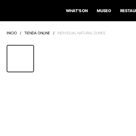
WHAT'S ON
MUSEO
RESTAU
INICIO
/
TIENDA ONLINE
/
INDIVIDUAL NATURAL DUNES