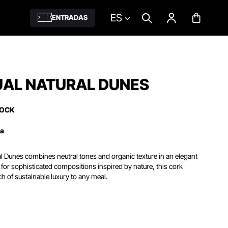
ES
ENTRADAS
UAL NATURAL DUNES
TOCK
ña
al Dunes combines neutral tones and organic texture in an elegant
 for sophisticated compositions inspired by nature,
this cork
h of sustainable luxury to any meal.