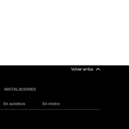
Volver arriba
INSTALACIONES
En autobús
En metro