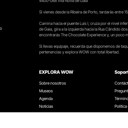
4400-088 Vila Nova de Gaia
Si vienes desde la Ribeira de Porto, tardarás entre 
Camina hacia el puente Luís I, cruza por el nivel infer
go
de Gaia, gira a la izquierda hacia la Rua Cândido dos
encontrarás The Chocolate Experience y, un poco más 
Si llevas equipaje, recuerda que disponemos de taqui
pertenencias y explora WOW con total libertad.
EXPLORA WOW
Sopor
Sobre nosotros
Contác
Museos
Pregunt
Agenda
Término
Noticias
Política
Restaurantes
Trabaja
Tarjeta WOW
Canal d