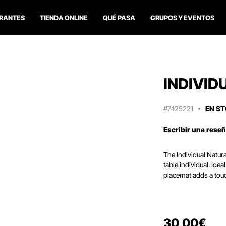
RANTES
TIENDA ONLINE
QUÉ PASA
GRUPOS Y EVENTOS
INDIVID
#7425221
EN S
Escribir una rese
The Individual Natur
table individual.
Ideal
placemat adds a touc
30
,
00
€