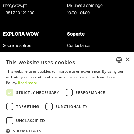
info@wow.pt
De lunes a domingo
+351 220 121 200
10:00 - 01:00
EXPLORA WOW
Soporte
Sobre nosotros
Contáctanos
Museos
Preguntas frecuentes
×
This website uses cookies
Agenda
Términos y condiciones
Noticias
Política de privacidad y cookies
This website uses cookies to improve user experience. By using our
ENGLISH
website you consent to all cookies in accordance with our Cookie
Restaurantes
Trabaja con nosotros
Policy.
Read more
Tarjeta WOW
Canal de denuncias
PORTUGUESE
STRICTLY NECESSARY
PERFORMANCE
Grupos y eventos
Libro de reclamaciones
Servicio educativo
TARGETING
FUNCTIONALITY
UNCLASSIFIED
SHOW DETAILS
© 2026