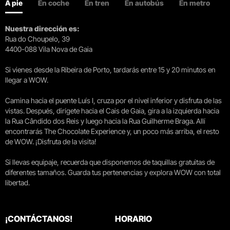
A pie
En coche
En tren
En autobús
En metro
Nuestra dirección es:
Rua do Choupelo, 39
4400-088 Vila Nova de Gaia
Si vienes desde la Ribeira de Porto, tardarás entre 15 y 20 minutos en
llegar a WOW.
Camina hacia el puente Luís I, cruza por el nivel inferior y disfruta de las
vistas. Después, dirígete hacia el Cais de Gaia, gira a la izquierda hacia
la Rua Cândido dos Reis y luego hacia la Rua Guilherme Braga. Allí
encontrarás The Chocolate Experience y, un poco más arriba, el resto
de WOW. ¡Disfruta de la visita!
Si llevas equipaje, recuerda que disponemos de taquillas gratuitas de
diferentes tamaños. Guarda tus pertenencias y explora WOW con total
libertad.
¡CONTÁCTANOS!
HORARIO