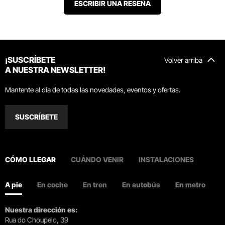
ESCRIBIR UNA RESEÑA
¡SUSCRÍBETE
Volver arriba
A NUESTRA NEWSLETTER!
Mantente al día de todas las novedades, eventos y ofertas.
SUSCRÍBETE
CÓMO LLEGAR
CUÁNDO VENIR
INSTALACIONES
A pie
En coche
En tren
En autobús
En metro
Nuestra dirección es:
Rua do Choupelo, 39