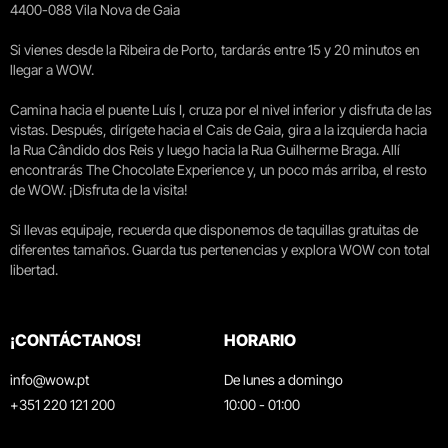
4400-088 Vila Nova de Gaia
Si vienes desde la Ribeira de Porto, tardarás entre 15 y 20 minutos en
llegar a WOW.
Camina hacia el puente Luís I, cruza por el nivel inferior y disfruta de las
vistas. Después, dirígete hacia el Cais de Gaia, gira a la izquierda hacia
la Rua Cândido dos Reis y luego hacia la Rua Guilherme Braga. Allí
encontrarás The Chocolate Experience y, un poco más arriba, el resto
de WOW. ¡Disfruta de la visita!
Si llevas equipaje, recuerda que disponemos de taquillas gratuitas de
diferentes tamaños. Guarda tus pertenencias y explora WOW con total
libertad.
¡CONTÁCTANOS!
HORARIO
info@wow.pt
De lunes a domingo
+351 220 121 200
10:00 - 01:00