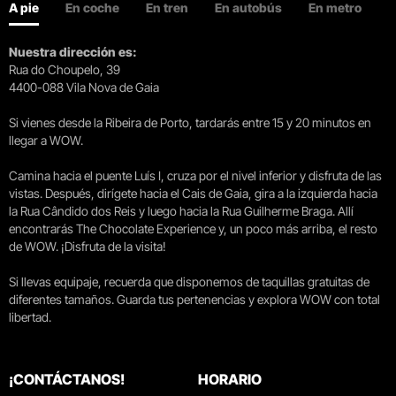
A pie
En coche
En tren
En autobús
En metro
Nuestra dirección es:
Rua do Choupelo, 39
4400-088 Vila Nova de Gaia
Si vienes desde la Ribeira de Porto, tardarás entre 15 y 20 minutos en
llegar a WOW.
Camina hacia el puente Luís I, cruza por el nivel inferior y disfruta de las
vistas. Después, dirígete hacia el Cais de Gaia, gira a la izquierda hacia
la Rua Cândido dos Reis y luego hacia la Rua Guilherme Braga. Allí
encontrarás The Chocolate Experience y, un poco más arriba, el resto
de WOW. ¡Disfruta de la visita!
Si llevas equipaje, recuerda que disponemos de taquillas gratuitas de
diferentes tamaños. Guarda tus pertenencias y explora WOW con total
libertad.
¡CONTÁCTANOS!
HORARIO