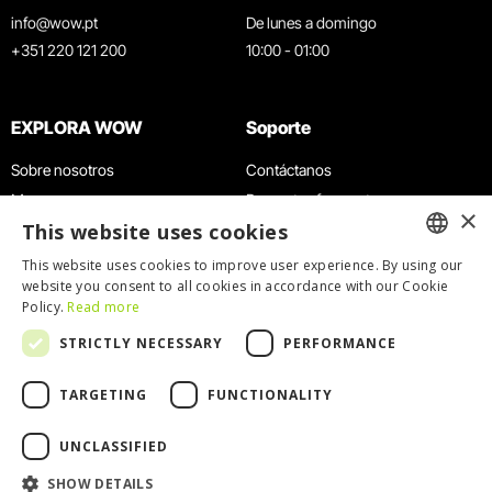
info@wow.pt
De lunes a domingo
+351 220 121 200
10:00 - 01:00
EXPLORA WOW
Soporte
Sobre nosotros
Contáctanos
Museos
Preguntas frecuentes
×
This website uses cookies
Agenda
Términos y condiciones
Noticias
Política de privacidad y cookies
This website uses cookies to improve user experience. By using our
ENGLISH
website you consent to all cookies in accordance with our Cookie
Restaurantes
Trabaja con nosotros
Policy.
Read more
Tarjeta WOW
Canal de denuncias
PORTUGUESE
STRICTLY NECESSARY
PERFORMANCE
Grupos y eventos
Libro de reclamaciones
Servicio educativo
TARGETING
FUNCTIONALITY
UNCLASSIFIED
SHOW DETAILS
© 2026