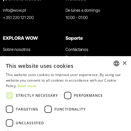
info@wow.pt
De lunes a domingo
+351 220 121 200
10:00 - 01:00
EXPLORA WOW
Soporte
Sobre nosotros
Contáctanos
Museos
Preguntas frecuentes
×
This website uses cookies
Agenda
Términos y condiciones
Noticias
Política de privacidad y cookies
This website uses cookies to improve user experience. By using our
ENGLISH
website you consent to all cookies in accordance with our Cookie
Restaurantes
Trabaja con nosotros
Policy.
Read more
Tarjeta WOW
Canal de denuncias
PORTUGUESE
STRICTLY NECESSARY
PERFORMANCE
Grupos y eventos
Libro de reclamaciones
Servicio educativo
TARGETING
FUNCTIONALITY
UNCLASSIFIED