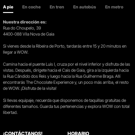
A pie
En coche
En tren
En autobús
En metro
Nuestra dirección es:
Rua do Choupelo, 39
4400-088 Vila Nova de Gaia
Si vienes desde la Ribeira de Porto, tardarás entre 15 y 20 minutos en
llegar a WOW.
Camina hacia el puente Luís I, cruza por el nivel inferior y disfruta de las
vistas. Después, dirígete hacia el Cais de Gaia, gira a la izquierda hacia
la Rua Cândido dos Reis y luego hacia la Rua Guilherme Braga. Allí
encontrarás The Chocolate Experience y, un poco más arriba, el resto
de WOW. ¡Disfruta de la visita!
Si llevas equipaje, recuerda que disponemos de taquillas gratuitas de
diferentes tamaños. Guarda tus pertenencias y explora WOW con total
libertad.
¡CONTÁCTANOS!
HORARIO