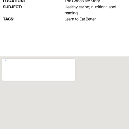
LOCATION:
The Chocolate Story
SUBJECT:
Healthy eating; nutrition; label
reading
TAGS:
Learn to Eat Better