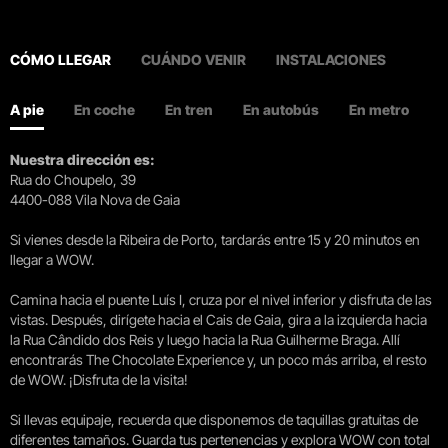
CÓMO LLEGAR
CUÁNDO VENIR
INSTALACIONES
A pie
En coche
En tren
En autobús
En metro
Nuestra dirección es:
Rua do Choupelo, 39
4400-088 Vila Nova de Gaia
Si vienes desde la Ribeira de Porto, tardarás entre 15 y 20 minutos en
llegar a WOW.
Camina hacia el puente Luís I, cruza por el nivel inferior y disfruta de las
vistas. Después, dirígete hacia el Cais de Gaia, gira a la izquierda hacia
la Rua Cândido dos Reis y luego hacia la Rua Guilherme Braga. Allí
encontrarás The Chocolate Experience y, un poco más arriba, el resto
de WOW. ¡Disfruta de la visita!
Si llevas equipaje, recuerda que disponemos de taquillas gratuitas de
diferentes tamaños. Guarda tus pertenencias y explora WOW con total