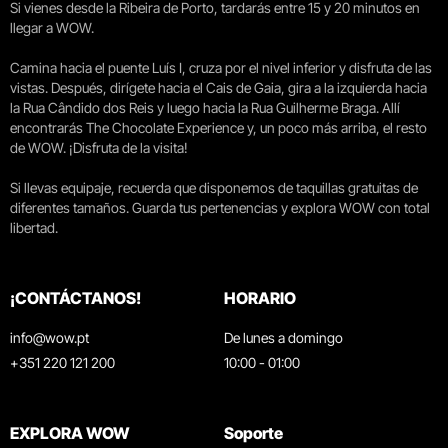
Si vienes desde la Ribeira de Porto, tardarás entre 15 y 20 minutos en
llegar a WOW.
Camina hacia el puente Luís I, cruza por el nivel inferior y disfruta de las
vistas. Después, dirígete hacia el Cais de Gaia, gira a la izquierda hacia
la Rua Cândido dos Reis y luego hacia la Rua Guilherme Braga. Allí
encontrarás The Chocolate Experience y, un poco más arriba, el resto
de WOW. ¡Disfruta de la visita!
Si llevas equipaje, recuerda que disponemos de taquillas gratuitas de
diferentes tamaños. Guarda tus pertenencias y explora WOW con total
libertad.
¡CONTÁCTANOS!
HORARIO
info@wow.pt
De lunes a domingo
+351 220 121 200
10:00 - 01:00
EXPLORA WOW
Soporte