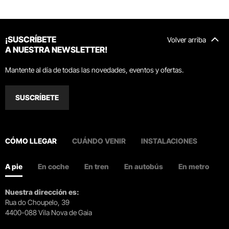
¡SUSCRÍBETE
Volver arriba
A NUESTRA NEWSLETTER!
Mantente al día de todas las novedades, eventos y ofertas.
SUSCRÍBETE
CÓMO LLEGAR
CUÁNDO VENIR
INSTALACIONES
A pie
En coche
En tren
En autobús
En metro
Nuestra dirección es:
Rua do Choupelo, 39
4400-088 Vila Nova de Gaia