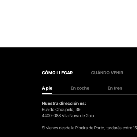
CÓMO LLEGAR
CUÁNDO VENIR
A pie
En coche
En tren
.
Nuestra dirección es:
Rua do Choupelo, 39
4400-088 Vila Nova de Gaia
Si vienes desde la Ribeira de Porto, tardarás entre 