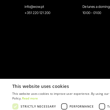
info@wow.pt
De lunes a domin
+351 220 121 200
10:00 - 01:00
This website uses cookies
This website uses cookies to improve user experience. By using our 
Policy.
Read more
STRICTLY NECESSARY
PERFORMANCE
T