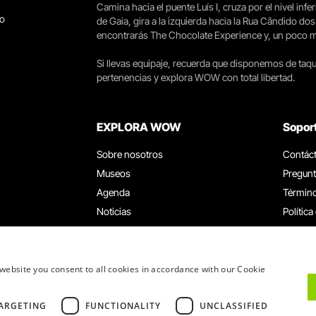
Camina hacia el puente Luís I, cruza por el nivel infer
go
de Gaia, gira a la izquierda hacia la Rua Cândido dos
encontrarás The Chocolate Experience y, un poco más 
Si llevas equipaje, recuerda que disponemos de taqui
pertenencias y explora WOW con total libertad.
EXPLORA WOW
Sopor
Sobre nosotros
Contác
Museos
Pregunt
Agenda
Término
Noticias
Política
Restaurantes
Trabaja
Tarjeta WOW
Canal d
Grupos y eventos
Libro d
website you consent to all cookies in accordance with our Cookie
Servicio educativo
ARGETING
FUNCTIONALITY
UNCLASSIFIED