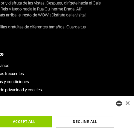
ior y disfruta de las vistas. Después, dirígete hacia el Cais
 Reis y luego hacia la Rua Guilherme Braga. Allí
arriba, el resto de WOW. ¡Disfruta de la visita!
llas gratuitas de diferentes tamaños. Guarda tus
te
tanos
as frecuentes
s y condiciones
 de privacidad y cookies
 con nosotros
×
e denuncias
e reclamaciones
ENGLISH
ACCEPT ALL
DECLINE ALL
PORTUGUESE