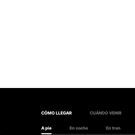
CÓMO LLEGAR
CUÁNDO VENIR
A pie
En coche
En tren
.