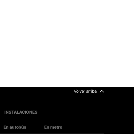
Volver arriba
INSTALACIONES
En autobús
En metro