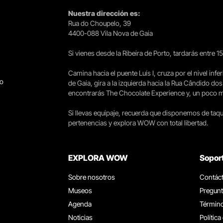
Nuestra dirección es:
Rua do Choupelo, 39
4400-088 Vila Nova de Gaia
Si vienes desde la Ribeira de Porto, tardarás entre 
Camina hacia el puente Luís I, cruza por el nivel infer
go
de Gaia, gira a la izquierda hacia la Rua Cândido dos
encontrarás The Chocolate Experience y, un poco más 
Si llevas equipaje, recuerda que disponemos de taqui
pertenencias y explora WOW con total libertad.
EXPLORA WOW
Sopor
Sobre nosotros
Contác
Museos
Pregunt
Agenda
Término
Noticias
Política