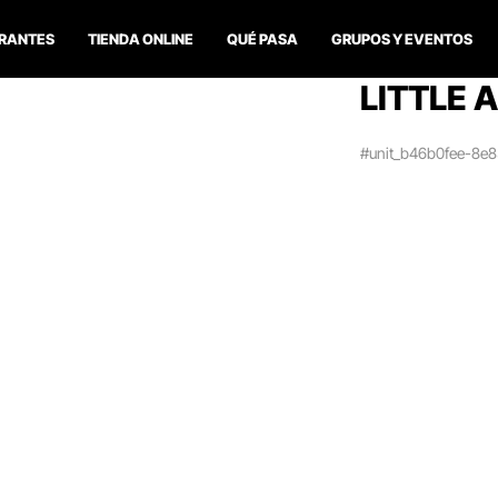
RANTES
TIENDA ONLINE
QUÉ PASA
GRUPOS Y EVENTOS
LITTLE 
#unit_b46b0fee-8e8