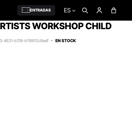
ES
ENTRADAS
ARTISTS WORKSHOP CHILD
3-4631-b318-b116912c8adf
EN STOCK