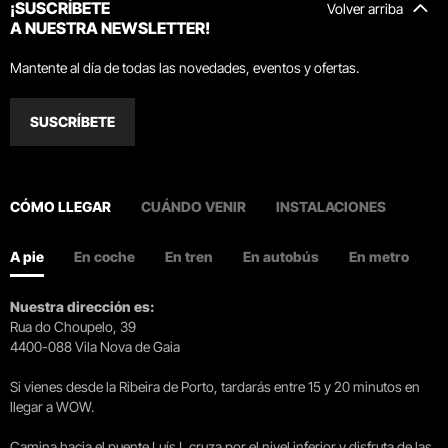
¡SUSCRÍBETE
Volver arriba
A NUESTRA NEWSLETTER!
Mantente al día de todas las novedades, eventos y ofertas.
SUSCRÍBETE
CÓMO LLEGAR
CUÁNDO VENIR
INSTALACIONES
A pie
En coche
En tren
En autobús
En metro
Nuestra dirección es:
Rua do Choupelo, 39
4400-088 Vila Nova de Gaia
Si vienes desde la Ribeira de Porto, tardarás entre 15 y 20 minutos en
llegar a WOW.
Camina hacia el puente Luís I, cruza por el nivel inferior y disfruta de las