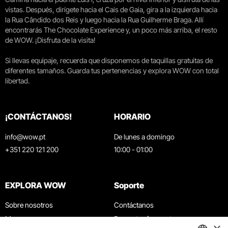
vistas. Después, dirígete hacia el Cais de Gaia, gira a la izquierda hacia
la Rua Cândido dos Reis y luego hacia la Rua Guilherme Braga. Allí
encontrarás The Chocolate Experience y, un poco más arriba, el resto
de WOW. ¡Disfruta de la visita!
Si llevas equipaje, recuerda que disponemos de taquillas gratuitas de
diferentes tamaños. Guarda tus pertenencias y explora WOW con total
libertad.
¡CONTÁCTANOS!
HORARIO
info@wow.pt
De lunes a domingo
+351 220 121 200
10:00 - 01:00
EXPLORA WOW
Soporte
Sobre nosotros
Contáctanos
Museos
Preguntas frecuentes