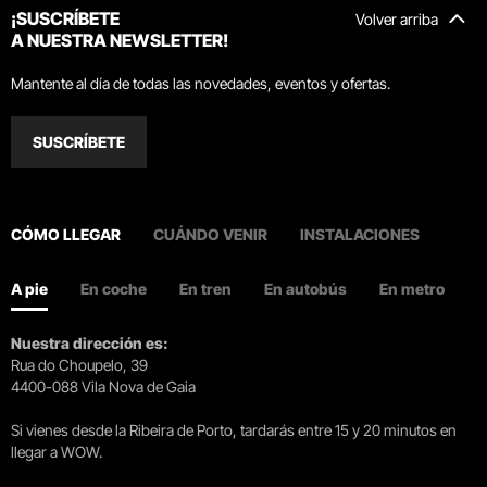
¡SUSCRÍBETE
Volver arriba
A NUESTRA NEWSLETTER!
Mantente al día de todas las novedades, eventos y ofertas.
SUSCRÍBETE
CÓMO LLEGAR
CUÁNDO VENIR
INSTALACIONES
A pie
En coche
En tren
En autobús
En metro
Nuestra dirección es:
Rua do Choupelo, 39
4400-088 Vila Nova de Gaia
Si vienes desde la Ribeira de Porto, tardarás entre 15 y 20 minutos en
llegar a WOW.