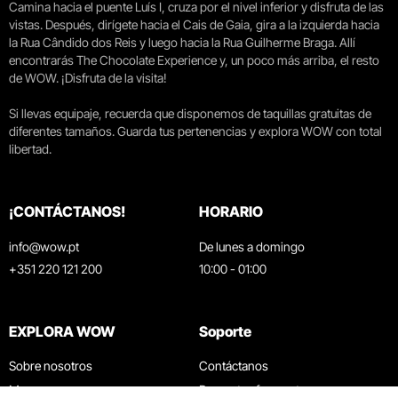
Camina hacia el puente Luís I, cruza por el nivel inferior y disfruta de las
vistas. Después, dirígete hacia el Cais de Gaia, gira a la izquierda hacia
la Rua Cândido dos Reis y luego hacia la Rua Guilherme Braga. Allí
encontrarás The Chocolate Experience y, un poco más arriba, el resto
de WOW. ¡Disfruta de la visita!
Si llevas equipaje, recuerda que disponemos de taquillas gratuitas de
diferentes tamaños. Guarda tus pertenencias y explora WOW con total
libertad.
¡CONTÁCTANOS!
HORARIO
info@wow.pt
De lunes a domingo
+351 220 121 200
10:00 - 01:00
EXPLORA WOW
Soporte
Sobre nosotros
Contáctanos
Museos
Preguntas frecuentes