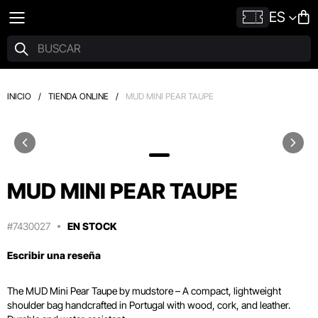
ES
INICIO
/
TIENDA ONLINE
/
MUD MINI PEAR TAUPE
MUD MINI PEAR TAUPE
#7430027
EN STOCK
Escribir una reseña
The MUD Mini Pear Taupe by mudstore – A compact,
lightweight
shoulder bag handcrafted in Portugal with wood,
cork,
and leather.