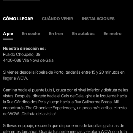
CÓMO LLEGAR
CUÁNDO VENIR
INSTALACIONES
A pie
En coche
En tren
En autobús
En metro
Nuestra dirección es:
Rua do Choupelo, 39
4400-088 Vila Nova de Gaia
Si vienes desde la Ribeira de Porto, tardarás entre 15 y 20 minutos en
llegar a WOW.
Camina hacia el puente Luís I, cruza por el nivel inferior y disfruta de las
vistas. Después, dirígete hacia el Cais de Gaia, gira a la izquierda hacia
la Rua Cândido dos Reis y luego hacia la Rua Guilherme Braga. Allí
encontrarás The Chocolate Experience y, un poco más arriba, el resto
de WOW. ¡Disfruta de la visita!
Si llevas equipaje, recuerda que disponemos de taquillas gratuitas de
diferentes tamaños. Guarda tus pertenencias y explora WOW con total