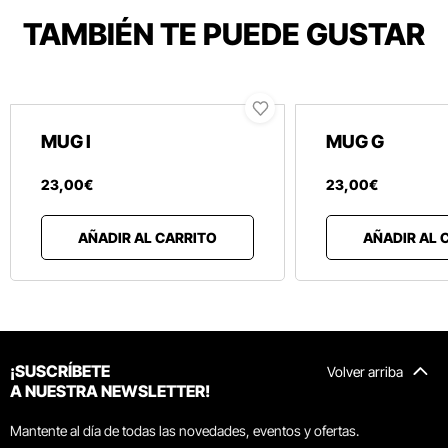
TAMBIÉN TE PUEDE GUSTAR
MUG I
MUG G
23
,
00
€
23
,
00
€
AÑADIR AL CARRITO
AÑADIR AL 
¡SUSCRÍBETE
Volver arriba
A NUESTRA NEWSLETTER!
Mantente al día de todas las novedades, eventos y ofertas.