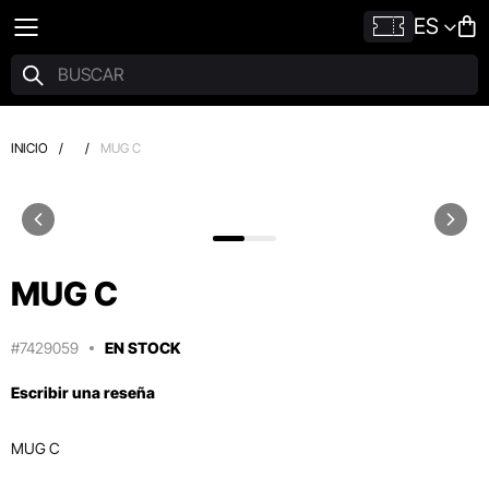
ES
INICIO
/
/
MUG C
MUG C
#7429059
EN STOCK
Escribir una reseña
MUG C