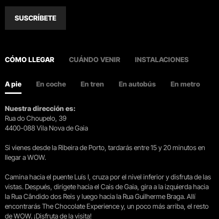
SUSCRÍBETE
CÓMO LLEGAR
CUÁNDO VENIR
INSTALACIONES
A pie
En coche
En tren
En autobús
En metro
Nuestra dirección es:
Rua do Choupelo, 39
4400-088 Vila Nova de Gaia
Si vienes desde la Ribeira de Porto, tardarás entre 15 y 20 minutos en
llegar a WOW.
Camina hacia el puente Luís I, cruza por el nivel inferior y disfruta de las
vistas. Después, dirígete hacia el Cais de Gaia, gira a la izquierda hacia
la Rua Cândido dos Reis y luego hacia la Rua Guilherme Braga. Allí
encontrarás The Chocolate Experience y, un poco más arriba, el resto
de WOW. ¡Disfruta de la visita!