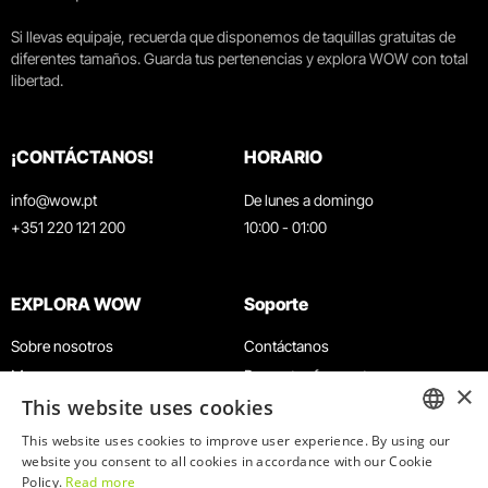
Si llevas equipaje, recuerda que disponemos de taquillas gratuitas de
diferentes tamaños. Guarda tus pertenencias y explora WOW con total
libertad.
¡CONTÁCTANOS!
HORARIO
info@wow.pt
De lunes a domingo
+351 220 121 200
10:00 - 01:00
EXPLORA WOW
Soporte
Sobre nosotros
Contáctanos
Museos
Preguntas frecuentes
×
This website uses cookies
Agenda
Términos y condiciones
Noticias
Política de privacidad y cookies
This website uses cookies to improve user experience. By using our
ENGLISH
website you consent to all cookies in accordance with our Cookie
Restaurantes
Trabaja con nosotros
Policy.
Read more