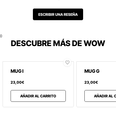
ESCRIBIR UNA RESEÑA
0
DESCUBRE MÁS DE WOW
MUG I
MUG G
23
,
00
€
23
,
00
€
AÑADIR AL CARRITO
AÑADIR AL 