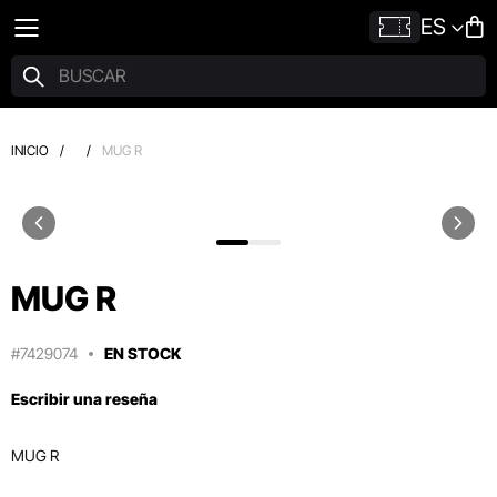
ES
INICIO
/
/
MUG R
MUG R
#7429074
EN STOCK
Escribir una reseña
MUG R