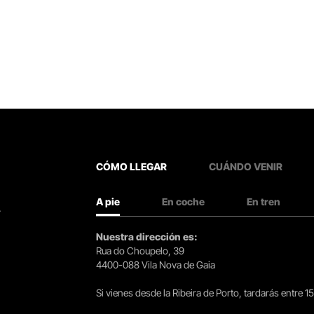
CÓMO LLEGAR
CUÁNDO VENIR
A pie
En coche
En tren
.
Nuestra dirección es:
Rua do Choupelo, 39
4400-088 Vila Nova de Gaia
Si vienes desde la Ribeira de Porto, tardarás entre 