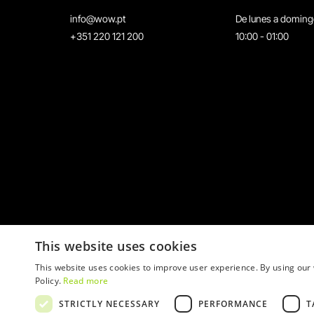
info@wow.pt
De lunes a domin
+351 220 121 200
10:00 - 01:00
This website uses cookies
This website uses cookies to improve user experience. By using our 
Policy.
Read more
STRICTLY NECESSARY
PERFORMANCE
T