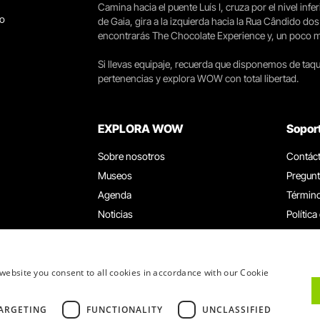
Camina hacia el puente Luís I, cruza por el nivel infer
go
de Gaia, gira a la izquierda hacia la Rua Cândido dos
encontrarás The Chocolate Experience y, un poco más 
Si llevas equipaje, recuerda que disponemos de taqui
pertenencias y explora WOW con total libertad.
EXPLORA WOW
Sopor
Sobre nosotros
Contác
Museos
Pregunt
Agenda
Término
Noticias
Política
Restaurantes
Trabaja
Tarjeta WOW
Canal d
Grupos y eventos
Libro d
website you consent to all cookies in accordance with our Cookie
Servicio educativo
ARGETING
FUNCTIONALITY
UNCLASSIFIED