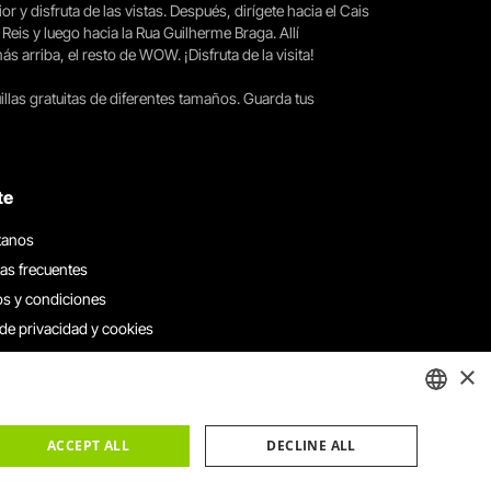
ior y disfruta de las vistas. Después, dirígete hacia el Cais
 Reis y luego hacia la Rua Guilherme Braga. Allí
arriba, el resto de WOW. ¡Disfruta de la visita!
llas gratuitas de diferentes tamaños. Guarda tus
te
tanos
as frecuentes
s y condiciones
 de privacidad y cookies
 con nosotros
×
e denuncias
e reclamaciones
ENGLISH
ACCEPT ALL
DECLINE ALL
PORTUGUESE