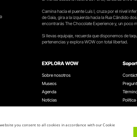
Camina hacia el puente Luís I, cruza por el nivel infer
go
de Gaia, gira a la izquierda hacia la Rua Cândido dos
encontrarás The Chocolate Experience y, un poco más 
Si llevas equipaje, recuerda que disponemos de taqui
pertenencias y explora WOW con total libertad.
EXPLORA WOW
Sopor
Sobre nosotros
Contác
Museos
Pregunt
Agenda
Término
Noticias
Política
Restaurantes
Trabaja
Tarjeta WOW
Canal d
Grupos y eventos
Libro d
website you consent to all cookies in accordance with our Cookie
Servicio educativo