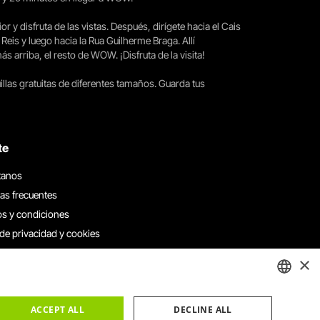
ior y disfruta de las vistas. Después, dirígete hacia el Cais
 Reis y luego hacia la Rua Guilherme Braga. Allí
arriba, el resto de WOW. ¡Disfruta de la visita!
llas gratuitas de diferentes tamaños. Guarda tus
te
tanos
as frecuentes
s y condiciones
 de privacidad y cookies
 con nosotros
×
e denuncias
e reclamaciones
ENGLISH
ACCEPT ALL
DECLINE ALL