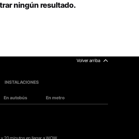
rar ningún resultado.
Volver arriba
INSTALACIONES
En autobús
En metro
15 y 20 minutos en llegar a WOW.