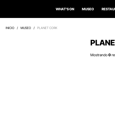
WHAT'S ON
MUSEO
RESTAU
INICIO
/
MUSEO
/
PLANET CORK
PLANE
Mostrando
0
re