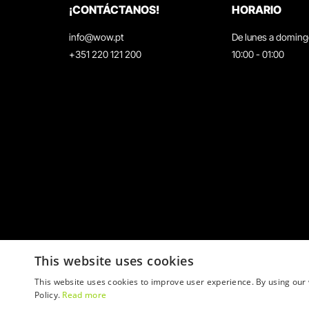
¡CONTÁCTANOS!
HORARIO
info@wow.pt
De lunes a domin
+351 220 121 200
10:00 - 01:00
This website uses cookies
This website uses cookies to improve user experience. By using our 
Policy.
Read more