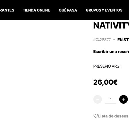
RANTES
TIENDA ONLINE
QUÉ PASA
GRUPOS Y EVENTOS
NATIVIT
#7428877
EN S
Escribir una rese
PRESEPIO ARGI
26
,
00
€
Lista de deseos