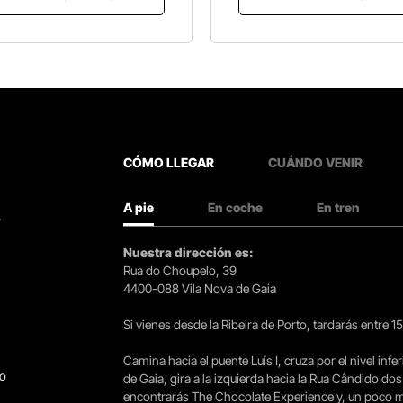
CÓMO LLEGAR
CUÁNDO VENIR
A pie
En coche
En tren
.
Nuestra dirección es:
Rua do Choupelo, 39
4400-088 Vila Nova de Gaia
Si vienes desde la Ribeira de Porto, tardarás entre 
Camina hacia el puente Luís I, cruza por el nivel infer
go
de Gaia, gira a la izquierda hacia la Rua Cândido dos
encontrarás The Chocolate Experience y, un poco más 