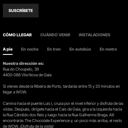
SUSCRÍBETE
CÓMO LLEGAR
CUÁNDO VENIR
INSTALACIONES
A pie
En coche
En tren
En autobús
En metro
Nuestra dirección es:
Rua do Choupelo, 39
4400-088 Vila Nova de Gaia
Si vienes desde la Ribeira de Porto, tardarás entre 15 y 20 minutos en
llegar a WOW.
Camina hacia el puente Luís I, cruza por el nivel inferior y disfruta de las
vistas. Después, dirígete hacia el Cais de Gaia, gira a la izquierda hacia
la Rua Cândido dos Reis y luego hacia la Rua Guilherme Braga. Allí
encontrarás The Chocolate Experience y, un poco más arriba, el resto
de WOW. ¡Disfruta de la visita!