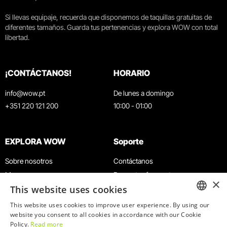
Si llevas equipaje, recuerda que disponemos de taquillas gratuitas de
diferentes tamaños. Guarda tus pertenencias y explora WOW con total
libertad.
¡CONTÁCTANOS!
HORARIO
info@wow.pt
De lunes a domingo
+351 220 121 200
10:00 - 01:00
EXPLORA WOW
Soporte
Sobre nosotros
Contáctanos
Museos
Preguntas frecuentes
×
This website uses cookies
Agenda
Términos y condiciones
Noticias
Política de privacidad y cookies
This website uses cookies to improve user experience. By using our
ENGLISH
website you consent to all cookies in accordance with our Cookie
Restaurantes
Trabaja con nosotros
Policy.
Read more