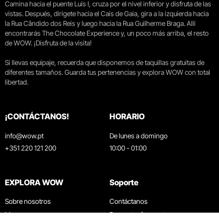
Camina hacia el puente Luís I, cruza por el nivel inferior y disfruta de las
vistas. Después, dirígete hacia el Cais de Gaia, gira a la izquierda hacia
la Rua Cândido dos Reis y luego hacia la Rua Guilherme Braga. Allí
encontrarás The Chocolate Experience y, un poco más arriba, el resto
de WOW. ¡Disfruta de la visita!
Si llevas equipaje, recuerda que disponemos de taquillas gratuitas de
diferentes tamaños. Guarda tus pertenencias y explora WOW con total
libertad.
¡CONTÁCTANOS!
HORARIO
info@wow.pt
De lunes a domingo
+351 220 121 200
10:00 - 01:00
EXPLORA WOW
Soporte
Sobre nosotros
Contáctanos
Museos
Preguntas frecuentes