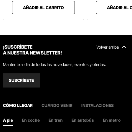
AÑADIR AL CARRITO
AÑADIR AL 
¡SUSCRÍBETE
Volver arriba
A NUESTRA NEWSLETTER!
Mantente al día de todas las novedades, eventos y ofertas.
SUSCRÍBETE
CÓMO LLEGAR
CUÁNDO VENIR
INSTALACIONES
A pie
En coche
En tren
En autobús
En metro