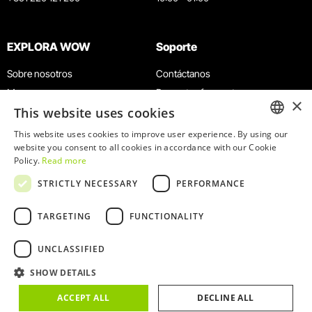
EXPLORA WOW
Soporte
Sobre nosotros
Contáctanos
Museos
Preguntas frecuentes
×
This website uses cookies
Agenda
Términos y condiciones
Noticias
Política de privacidad y cookies
This website uses cookies to improve user experience. By using our
ENGLISH
website you consent to all cookies in accordance with our Cookie
Restaurantes
Trabaja con nosotros
Policy.
Read more
Tarjeta WOW
Canal de denuncias
PORTUGUESE
STRICTLY NECESSARY
PERFORMANCE
Grupos y eventos
Libro de reclamaciones
Servicio educativo
TARGETING
FUNCTIONALITY
UNCLASSIFIED
SHOW DETAILS
© 2026
WOW
ACCEPT ALL
DECLINE ALL