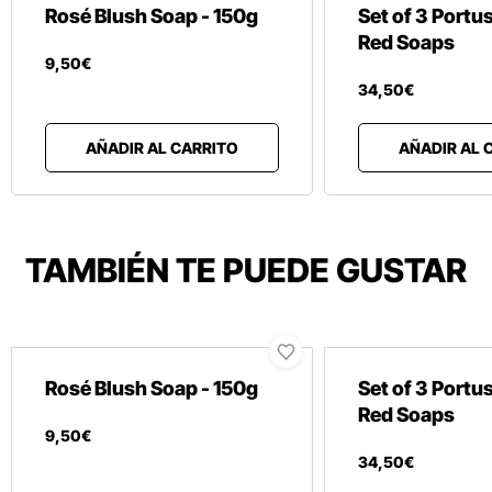
Rosé Blush Soap - 150g
Set of 3 Portu
Red Soaps
9
,
50
€
34
,
50
€
AÑADIR AL CARRITO
AÑADIR AL 
TAMBIÉN TE PUEDE GUSTAR
Rosé Blush Soap - 150g
Set of 3 Portu
Red Soaps
9
,
50
€
34
,
50
€