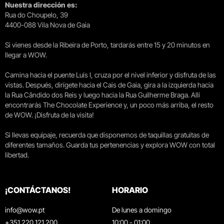
Nuestra dirección es:
Rua do Choupelo, 39
4400-088 Vila Nova de Gaia
Si vienes desde la Ribeira de Porto, tardarás entre 15 y 20 minutos en
llegar a WOW.
Camina hacia el puente Luís I, cruza por el nivel inferior y disfruta de las
vistas. Después, dirígete hacia el Cais de Gaia, gira a la izquierda hacia
la Rua Cândido dos Reis y luego hacia la Rua Guilherme Braga. Allí
encontrarás The Chocolate Experience y, un poco más arriba, el resto
de WOW. ¡Disfruta de la visita!
Si llevas equipaje, recuerda que disponemos de taquillas gratuitas de
diferentes tamaños. Guarda tus pertenencias y explora WOW con total
libertad.
¡CONTÁCTANOS!
HORARIO
info@wow.pt
De lunes a domingo
+351 220 121 200
10:00 - 01:00