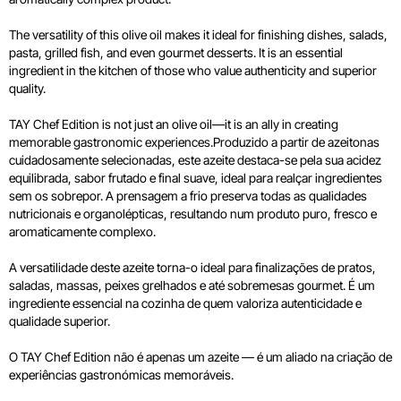
The versatility of this olive oil makes it ideal for finishing dishes, salads,
pasta, grilled fish, and even gourmet desserts. It is an essential
ingredient in the kitchen of those who value authenticity and superior
quality.
TAY Chef Edition is not just an olive oil—it is an ally in creating
memorable gastronomic experiences.Produzido a partir de azeitonas
cuidadosamente selecionadas, este azeite destaca-se pela sua acidez
equilibrada, sabor frutado e final suave, ideal para realçar ingredientes
sem os sobrepor. A prensagem a frio preserva todas as qualidades
nutricionais e organolépticas, resultando num produto puro, fresco e
aromaticamente complexo.
A versatilidade deste azeite torna-o ideal para finalizações de pratos,
saladas, massas, peixes grelhados e até sobremesas gourmet. É um
ingrediente essencial na cozinha de quem valoriza autenticidade e
qualidade superior.
O TAY Chef Edition não é apenas um azeite — é um aliado na criação de
experiências gastronómicas memoráveis.