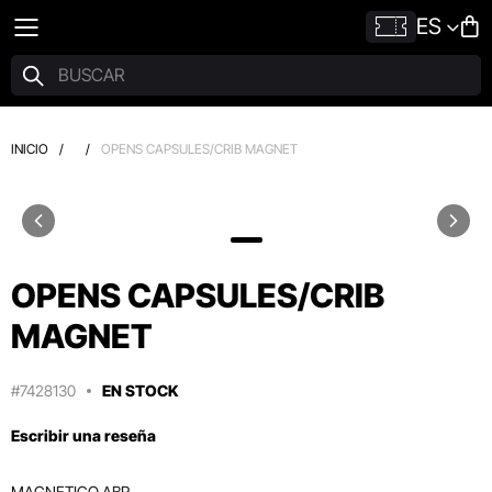
ES
INICIO
/
/
OPENS CAPSULES/CRIB MAGNET
OPENS CAPSULES/CRIB
MAGNET
#7428130
EN STOCK
Escribir una reseña
MAGNETICO ABR