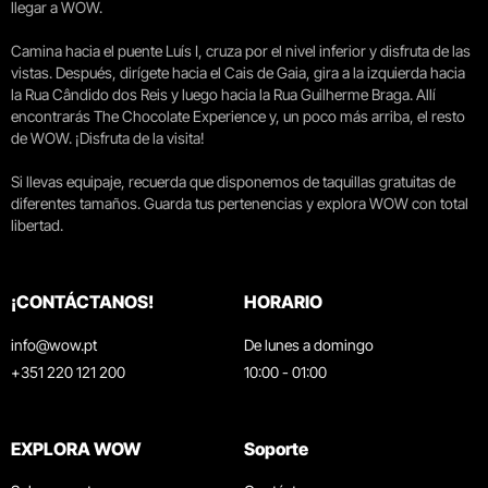
llegar a WOW.
Camina hacia el puente Luís I, cruza por el nivel inferior y disfruta de las
vistas. Después, dirígete hacia el Cais de Gaia, gira a la izquierda hacia
la Rua Cândido dos Reis y luego hacia la Rua Guilherme Braga. Allí
encontrarás The Chocolate Experience y, un poco más arriba, el resto
de WOW. ¡Disfruta de la visita!
Si llevas equipaje, recuerda que disponemos de taquillas gratuitas de
diferentes tamaños. Guarda tus pertenencias y explora WOW con total
libertad.
¡CONTÁCTANOS!
HORARIO
info@wow.pt
De lunes a domingo
+351 220 121 200
10:00 - 01:00
EXPLORA WOW
Soporte