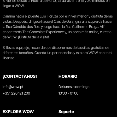
Si vienes desde la Ribeira de Porto, tardarás entre 15 y 20 minutos en
llegar a WOW.
Camina hacia el puente Luís I, cruza por el nivel inferior y disfruta de las
vistas. Después, dirígete hacia el Cais de Gaia, gira a la izquierda hacia
la Rua Cândido dos Reis y luego hacia la Rua Guilherme Braga. Allí
encontrarás The Chocolate Experience y, un poco más arriba, el resto
de WOW. ¡Disfruta de la visita!
Si llevas equipaje, recuerda que disponemos de taquillas gratuitas de
diferentes tamaños. Guarda tus pertenencias y explora WOW con total
libertad.
¡CONTÁCTANOS!
HORARIO
info@wow.pt
De lunes a domingo
+351 220 121 200
10:00 - 01:00
EXPLORA WOW
Soporte