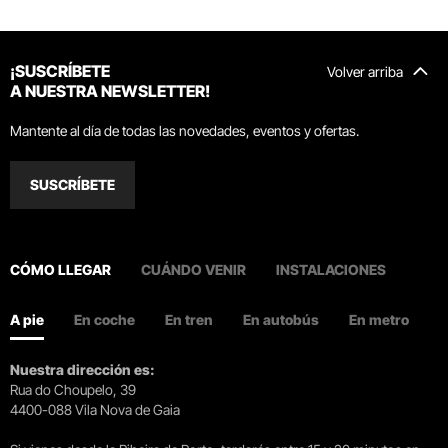
¡SUSCRÍBETE
Volver arriba
A NUESTRA NEWSLETTER!
Mantente al día de todas las novedades, eventos y ofertas.
SUSCRÍBETE
CÓMO LLEGAR
CUÁNDO VENIR
INSTALACIONES
A pie
En coche
En tren
En autobús
En metro
Nuestra dirección es:
Rua do Choupelo, 39
4400-088 Vila Nova de Gaia