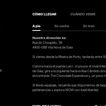
CÓMO LLEGAR
CUÁNDO VENIR
A pie
En coche
En tren
.
Nuestra dirección es:
Rua do Choupelo, 39
4400-088 Vila Nova de Gaia
Si vienes desde la Ribeira de Porto, tardarás entre 
Camina hacia el puente Luís I, cruza por el nivel infer
go
de Gaia, gira a la izquierda hacia la Rua Cândido dos
encontrarás The Chocolate Experience y, un poco más 
Si llevas equipaje, recuerda que disponemos de taqui
pertenencias y explora WOW con total libertad.