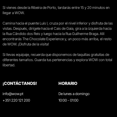
Si vienes desde la Ribeira de Porto, tardarás entre 15 y 20 minutos en
llegar a WOW.
Camina hacia el puente Luís I, cruza por el nivel inferior y disfruta de las
vistas. Después, dirígete hacia el Cais de Gaia, gira a la izquierda hacia
la Rua Cândido dos Reis y luego hacia la Rua Guilherme Braga. Allí
encontrarás The Chocolate Experience y, un poco más arriba, el resto
de WOW. ¡Disfruta de la visita!
Si llevas equipaje, recuerda que disponemos de taquillas gratuitas de
diferentes tamaños. Guarda tus pertenencias y explora WOW con total
libertad.
¡CONTÁCTANOS!
HORARIO
info@wow.pt
De lunes a domingo
+351 220 121 200
10:00 - 01:00