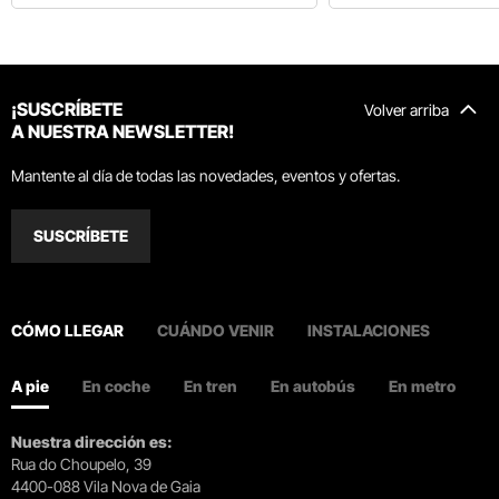
¡SUSCRÍBETE
Volver arriba
A NUESTRA NEWSLETTER!
Mantente al día de todas las novedades, eventos y ofertas.
SUSCRÍBETE
CÓMO LLEGAR
CUÁNDO VENIR
INSTALACIONES
A pie
En coche
En tren
En autobús
En metro
Nuestra dirección es:
Rua do Choupelo, 39
4400-088 Vila Nova de Gaia