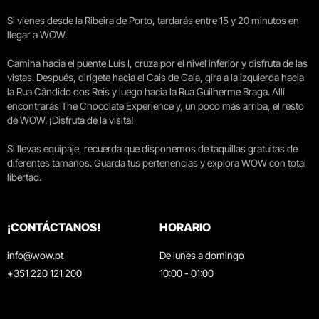
Si vienes desde la Ribeira de Porto, tardarás entre 15 y 20 minutos en
llegar a WOW.
Camina hacia el puente Luís I, cruza por el nivel inferior y disfruta de las
vistas. Después, dirígete hacia el Cais de Gaia, gira a la izquierda hacia
la Rua Cândido dos Reis y luego hacia la Rua Guilherme Braga. Allí
encontrarás The Chocolate Experience y, un poco más arriba, el resto
de WOW. ¡Disfruta de la visita!
Si llevas equipaje, recuerda que disponemos de taquillas gratuitas de
diferentes tamaños. Guarda tus pertenencias y explora WOW con total
libertad.
¡CONTÁCTANOS!
HORARIO
info@wow.pt
De lunes a domingo
+351 220 121 200
10:00 - 01:00