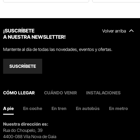
¡SUSCRÍBETE
Volver arriba
A NUESTRA NEWSLETTER!
Mantente al día de todas las novedades, eventos y ofertas.
SUSCRÍBETE
CÓMO LLEGAR
CUÁNDO VENIR
INSTALACIONES
A pie
En coche
En tren
En autobús
En metro
Nuestra dirección es:
Rua do Choupelo, 39
4400-088 Vila Nova de Gaia