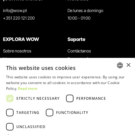
info@wow.pt
De lunes a domingo
+351 220 121 200
10:00 - 01:00
EXPLORA WOW
Soporte
Sobre nosotros
Contáctanos
Museos
Preguntas frecuentes
×
This website uses cookies
Agenda
Términos y condiciones
Noticias
Política de privacidad y cookies
This website uses cookies to improve user experience. By using our
ENGLISH
website you consent to all cookies in accordance with our Cookie
Restaurantes
Trabaja con nosotros
Policy.
Read more
Tarjeta WOW
Canal de denuncias
PORTUGUESE
STRICTLY NECESSARY
PERFORMANCE
Grupos y eventos
Libro de reclamaciones
Servicio educativo
TARGETING
FUNCTIONALITY
UNCLASSIFIED