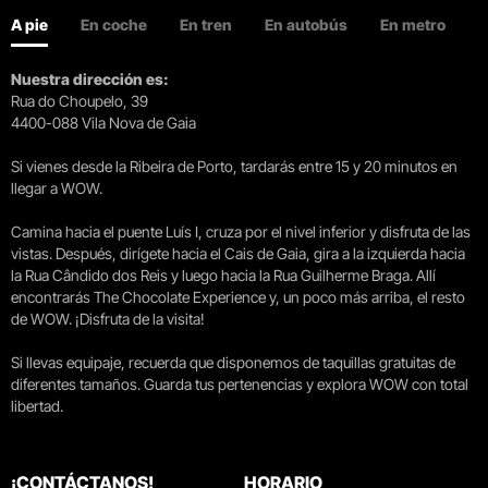
A pie
En coche
En tren
En autobús
En metro
Nuestra dirección es:
Rua do Choupelo, 39
4400-088 Vila Nova de Gaia
Si vienes desde la Ribeira de Porto, tardarás entre 15 y 20 minutos en
llegar a WOW.
Camina hacia el puente Luís I, cruza por el nivel inferior y disfruta de las
vistas. Después, dirígete hacia el Cais de Gaia, gira a la izquierda hacia
la Rua Cândido dos Reis y luego hacia la Rua Guilherme Braga. Allí
encontrarás The Chocolate Experience y, un poco más arriba, el resto
de WOW. ¡Disfruta de la visita!
Si llevas equipaje, recuerda que disponemos de taquillas gratuitas de
diferentes tamaños. Guarda tus pertenencias y explora WOW con total
libertad.
¡CONTÁCTANOS!
HORARIO