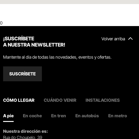
0
¡SUSCRÍBETE
Volver arriba
A NUESTRA NEWSLETTER!
Mantente al día de todas las novedades, eventos y ofertas.
SUSCRÍBETE
CÓMO LLEGAR
CUÁNDO VENIR
INSTALACIONES
A pie
En coche
En tren
En autobús
En metro
Nuestra dirección es:
Rua do Choupelo, 39