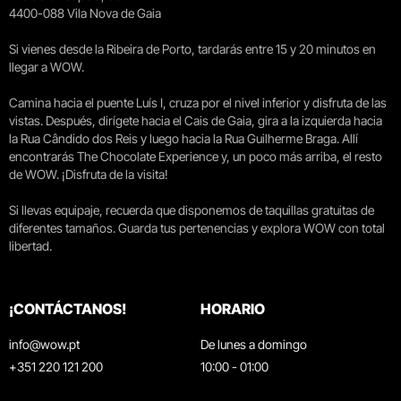
4400-088 Vila Nova de Gaia
Si vienes desde la Ribeira de Porto, tardarás entre 15 y 20 minutos en
llegar a WOW.
Camina hacia el puente Luís I, cruza por el nivel inferior y disfruta de las
vistas. Después, dirígete hacia el Cais de Gaia, gira a la izquierda hacia
la Rua Cândido dos Reis y luego hacia la Rua Guilherme Braga. Allí
encontrarás The Chocolate Experience y, un poco más arriba, el resto
de WOW. ¡Disfruta de la visita!
Si llevas equipaje, recuerda que disponemos de taquillas gratuitas de
diferentes tamaños. Guarda tus pertenencias y explora WOW con total
libertad.
¡CONTÁCTANOS!
HORARIO
info@wow.pt
De lunes a domingo
+351 220 121 200
10:00 - 01:00