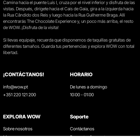
Camina hacia el puente Luís I, cruza por el nivel inferior y disfruta de las
vistas. Después, dirígete hacia el Cais de Gaia, gira a la izquierda hacia
la Rua Cândido dos Reis y luego hacia la Rua Guilherme Braga. Allí
encontrarás The Chocolate Experience y, un poco más arriba, el resto
de WOW. ¡Disfruta de la visita!
Si llevas equipaje, recuerda que disponemos de taquillas gratuitas de
diferentes tamaños. Guarda tus pertenencias y explora WOW con total
libertad.
¡CONTÁCTANOS!
HORARIO
info@wow.pt
De lunes a domingo
+351 220 121 200
10:00 - 01:00
EXPLORA WOW
Soporte
Sobre nosotros
Contáctanos
Museos
Preguntas frecuentes