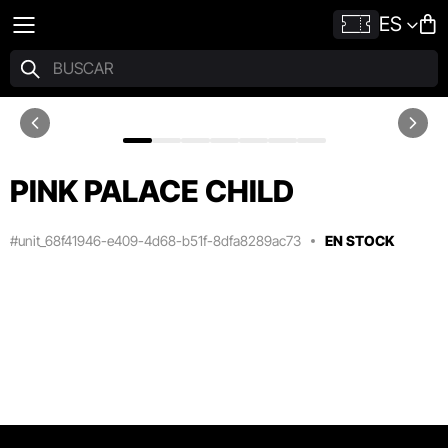
ES
PINK PALACE CHILD
#unit_68f41946-e409-4d68-b51f-8dfa8289ac73
EN STOCK