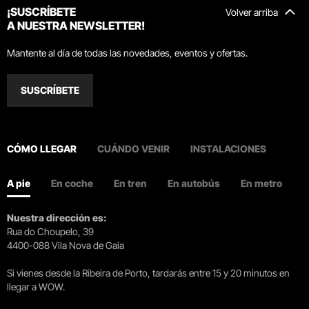
¡SUSCRÍBETE
Volver arriba
A NUESTRA NEWSLETTER!
Mantente al día de todas las novedades, eventos y ofertas.
SUSCRÍBETE
CÓMO LLEGAR
CUÁNDO VENIR
INSTALACIONES
A pie
En coche
En tren
En autobús
En metro
Nuestra dirección es:
Rua do Choupelo, 39
4400-088 Vila Nova de Gaia
Si vienes desde la Ribeira de Porto, tardarás entre 15 y 20 minutos en
llegar a WOW.