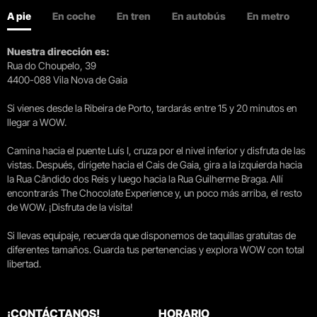
A pie
En coche
En tren
En autobús
En metro
Nuestra dirección es:
Rua do Choupelo, 39
4400-088 Vila Nova de Gaia
Si vienes desde la Ribeira de Porto, tardarás entre 15 y 20 minutos en
llegar a WOW.
Camina hacia el puente Luís I, cruza por el nivel inferior y disfruta de las
vistas. Después, dirígete hacia el Cais de Gaia, gira a la izquierda hacia
la Rua Cândido dos Reis y luego hacia la Rua Guilherme Braga. Allí
encontrarás The Chocolate Experience y, un poco más arriba, el resto
de WOW. ¡Disfruta de la visita!
Si llevas equipaje, recuerda que disponemos de taquillas gratuitas de
diferentes tamaños. Guarda tus pertenencias y explora WOW con total
libertad.
¡CONTÁCTANOS!
HORARIO