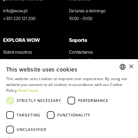
info@wow.pt
De lunes a domingo
+351 220 121 200
10:00 - 01:00
EXPLORA WOW
Soporte
Sobre nosotros
Contáctanos
Museos
Preguntas frecuentes
×
This website uses cookies
Agenda
Términos y condiciones
Noticias
Política de privacidad y cookies
This website uses cookies to improve user experience. By using our
ENGLISH
website you consent to all cookies in accordance with our Cookie
Restaurantes
Trabaja con nosotros
Policy.
Read more
Tarjeta WOW
Canal de denuncias
PORTUGUESE
STRICTLY NECESSARY
PERFORMANCE
Grupos y eventos
Libro de reclamaciones
Servicio educativo
TARGETING
FUNCTIONALITY
UNCLASSIFIED