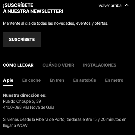
¡SUSCRÍBETE
Volver arriba
A NUESTRA NEWSLETTER!
Mantente al día de todas las novedades, eventos y ofertas.
SUSCRÍBETE
CÓMO LLEGAR
CUÁNDO VENIR
INSTALACIONES
A pie
En coche
En tren
En autobús
En metro
Nuestra dirección es:
Rua do Choupelo, 39
4400-088 Vila Nova de Gaia
Si vienes desde la Ribeira de Porto, tardarás entre 15 y 20 minutos en
llegar a WOW.