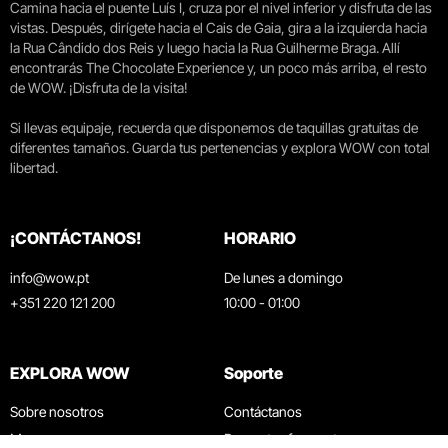
Camina hacia el puente Luís I, cruza por el nivel inferior y disfruta de las
vistas. Después, dirígete hacia el Cais de Gaia, gira a la izquierda hacia
la Rua Cândido dos Reis y luego hacia la Rua Guilherme Braga. Allí
encontrarás The Chocolate Experience y, un poco más arriba, el resto
de WOW. ¡Disfruta de la visita!
Si llevas equipaje, recuerda que disponemos de taquillas gratuitas de
diferentes tamaños. Guarda tus pertenencias y explora WOW con total
libertad.
¡CONTÁCTANOS!
HORARIO
info@wow.pt
De lunes a domingo
+351 220 121 200
10:00 - 01:00
EXPLORA WOW
Soporte
Sobre nosotros
Contáctanos
Museos
Preguntas frecuentes