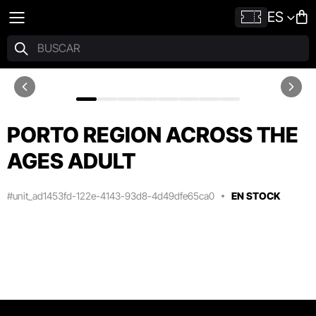
ES
PORTO REGION ACROSS THE
AGES ADULT
#unit_ad1453fd-122e-4143-93d8-4d49dfe65ca0
EN STOCK