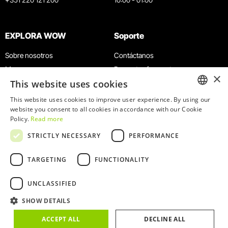
EXPLORA WOW
Soporte
Sobre nosotros
Contáctanos
Museos
Preguntas frecuentes
×
This website uses cookies
Agenda
Términos y condiciones
Noticias
Política de privacidad y cookies
This website uses cookies to improve user experience. By using our
ENGLISH
website you consent to all cookies in accordance with our Cookie
Restaurantes
Trabaja con nosotros
Policy.
Read more
Tarjeta WOW
Canal de denuncias
PORTUGUESE
STRICTLY NECESSARY
PERFORMANCE
Grupos y eventos
Libro de reclamaciones
Servicio educativo
TARGETING
FUNCTIONALITY
UNCLASSIFIED
SHOW DETAILS
© 2026
WOW
ACCEPT ALL
DECLINE ALL