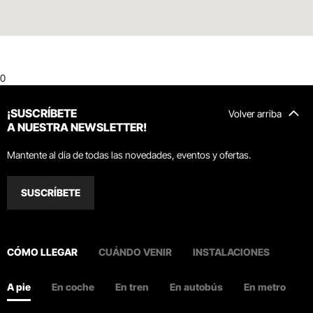
0
¡SUSCRÍBETE
Volver arriba
A NUESTRA NEWSLETTER!
Mantente al día de todas las novedades, eventos y ofertas.
SUSCRÍBETE
CÓMO LLEGAR
CUÁNDO VENIR
INSTALACIONES
A pie
En coche
En tren
En autobús
En metro