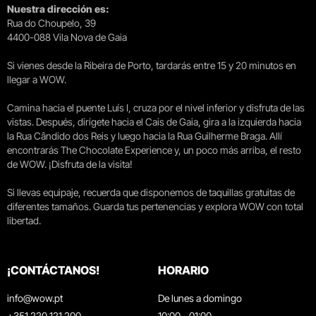
Nuestra dirección es:
Rua do Choupelo, 39
4400-088 Vila Nova de Gaia
Si vienes desde la Ribeira de Porto, tardarás entre 15 y 20 minutos en
llegar a WOW.
Camina hacia el puente Luís I, cruza por el nivel inferior y disfruta de las
vistas. Después, dirígete hacia el Cais de Gaia, gira a la izquierda hacia
la Rua Cândido dos Reis y luego hacia la Rua Guilherme Braga. Allí
encontrarás The Chocolate Experience y, un poco más arriba, el resto
de WOW. ¡Disfruta de la visita!
Si llevas equipaje, recuerda que disponemos de taquillas gratuitas de
diferentes tamaños. Guarda tus pertenencias y explora WOW con total
libertad.
¡CONTÁCTANOS!
HORARIO
info@wow.pt
De lunes a domingo
+351 220 121 200
10:00 - 01:00