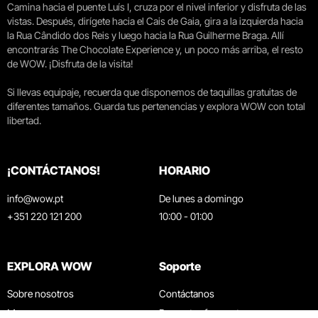
Camina hacia el puente Luís I, cruza por el nivel inferior y disfruta de las
vistas. Después, dirígete hacia el Cais de Gaia, gira a la izquierda hacia
la Rua Cândido dos Reis y luego hacia la Rua Guilherme Braga. Allí
encontrarás The Chocolate Experience y, un poco más arriba, el resto
de WOW. ¡Disfruta de la visita!
Si llevas equipaje, recuerda que disponemos de taquillas gratuitas de
diferentes tamaños. Guarda tus pertenencias y explora WOW con total
libertad.
¡CONTÁCTANOS!
HORARIO
info@wow.pt
De lunes a domingo
+351 220 121 200
10:00 - 01:00
EXPLORA WOW
Soporte
Sobre nosotros
Contáctanos
Museos
Preguntas frecuentes