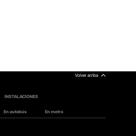
Volver arriba
INSTALACIONES
En autobús
En metro