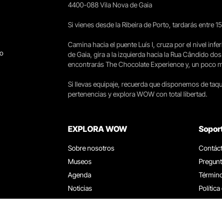
4400-088 Vila Nova de Gaia
Si vienes desde la Ribeira de Porto, tardarás entre 
Camina hacia el puente Luís I, cruza por el nivel infer
go
de Gaia, gira a la izquierda hacia la Rua Cândido dos
encontrarás The Chocolate Experience y, un poco más 
Si llevas equipaje, recuerda que disponemos de taqui
pertenencias y explora WOW con total libertad.
EXPLORA WOW
Sopor
Sobre nosotros
Contác
Museos
Pregunt
Agenda
Término
Noticias
Política
Restaurantes
Trabaja
Tarjeta WOW
Canal d