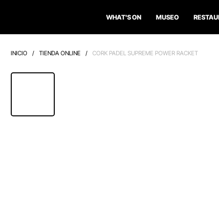
WHAT'S ON
MUSEO
RESTAU
INICIO
/
TIENDA ONLINE
/
CORK PADEL SUPREME POWER RACKET