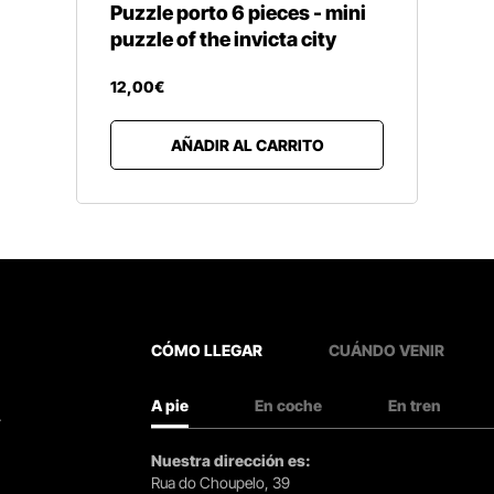
Puzzle porto 6 pieces - mini
puzzle of the invicta city
12
,
00
€
AÑADIR AL CARRITO
CÓMO LLEGAR
CUÁNDO VENIR
A pie
En coche
En tren
.
Nuestra dirección es:
Rua do Choupelo, 39