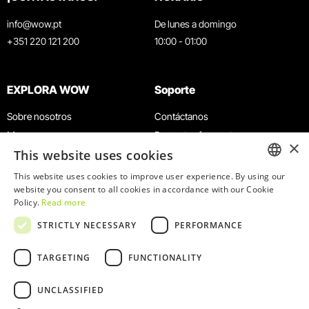
info@wow.pt
De lunes a domingo
+351 220 121 200
10:00 - 01:00
EXPLORA WOW
Soporte
Sobre nosotros
Contáctanos
Museos
Preguntas frecuentes
×
This website uses cookies
Agenda
Términos y condiciones
Noticias
Política de privacidad y cookies
This website uses cookies to improve user experience. By using our
ENGLISH
website you consent to all cookies in accordance with our Cookie
Restaurantes
Trabaja con nosotros
Policy.
Read more
Tarjeta WOW
Canal de denuncias
PORTUGUESE
STRICTLY NECESSARY
PERFORMANCE
Grupos y eventos
Libro de reclamaciones
Servicio educativo
TARGETING
FUNCTIONALITY
UNCLASSIFIED