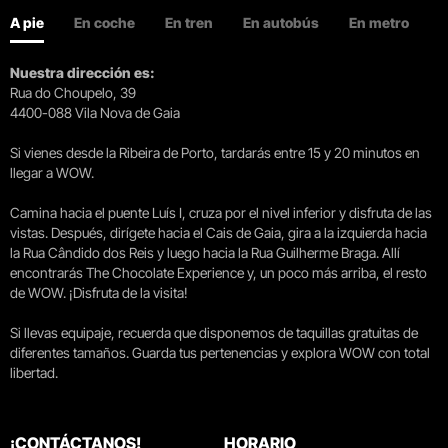
A pie
En coche
En tren
En autobús
En metro
Nuestra dirección es:
Rua do Choupelo, 39
4400-088 Vila Nova de Gaia
Si vienes desde la Ribeira de Porto, tardarás entre 15 y 20 minutos en
llegar a WOW.
Camina hacia el puente Luís I, cruza por el nivel inferior y disfruta de las
vistas. Después, dirígete hacia el Cais de Gaia, gira a la izquierda hacia
la Rua Cândido dos Reis y luego hacia la Rua Guilherme Braga. Allí
encontrarás The Chocolate Experience y, un poco más arriba, el resto
de WOW. ¡Disfruta de la visita!
Si llevas equipaje, recuerda que disponemos de taquillas gratuitas de
diferentes tamaños. Guarda tus pertenencias y explora WOW con total
libertad.
¡CONTÁCTANOS!
HORARIO