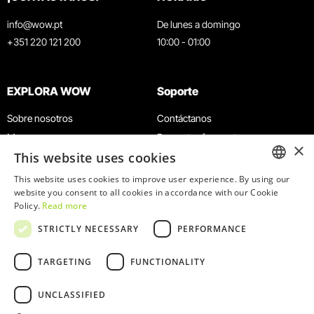
info@wow.pt
De lunes a domingo
+351 220 121 200
10:00 - 01:00
EXPLORA WOW
Soporte
Sobre nosotros
Contáctanos
Museos
Preguntas frecuentes
×
This website uses cookies
Agenda
Términos y condiciones
Noticias
Política de privacidad y cookies
This website uses cookies to improve user experience. By using our
ENGLISH
website you consent to all cookies in accordance with our Cookie
Restaurantes
Trabaja con nosotros
Policy.
Read more
Tarjeta WOW
Canal de denuncias
PORTUGUESE
STRICTLY NECESSARY
PERFORMANCE
Grupos y eventos
Libro de reclamaciones
Servicio educativo
TARGETING
FUNCTIONALITY
UNCLASSIFIED