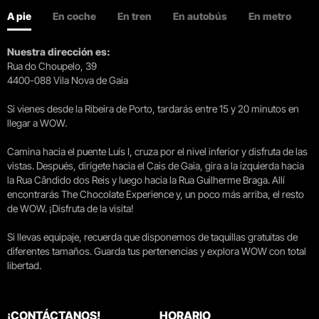
A pie
En coche
En tren
En autobús
En metro
Nuestra dirección es:
Rua do Choupelo, 39
4400-088 Vila Nova de Gaia
Si vienes desde la Ribeira de Porto, tardarás entre 15 y 20 minutos en
llegar a WOW.
Camina hacia el puente Luís I, cruza por el nivel inferior y disfruta de las
vistas. Después, dirígete hacia el Cais de Gaia, gira a la izquierda hacia
la Rua Cândido dos Reis y luego hacia la Rua Guilherme Braga. Allí
encontrarás The Chocolate Experience y, un poco más arriba, el resto
de WOW. ¡Disfruta de la visita!
Si llevas equipaje, recuerda que disponemos de taquillas gratuitas de
diferentes tamaños. Guarda tus pertenencias y explora WOW con total
libertad.
¡CONTÁCTANOS!
HORARIO